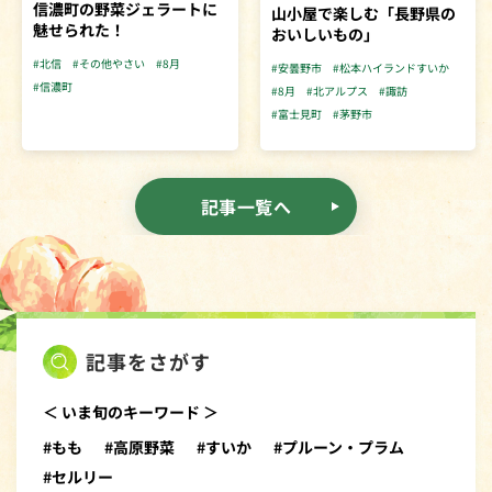
信濃町の野菜ジェラートに
山小屋で楽しむ「長野県の
魅せられた！
おいしいもの」
#北信
#その他やさい
#8月
#安曇野市
#松本ハイランドすいか
#信濃町
#8月
#北アルプス
#諏訪
#富士見町
#茅野市
記事一覧へ
記事をさがす
＜ いま旬のキーワード ＞
#もも
#高原野菜
#すいか
#プルーン・プラム
#セルリー