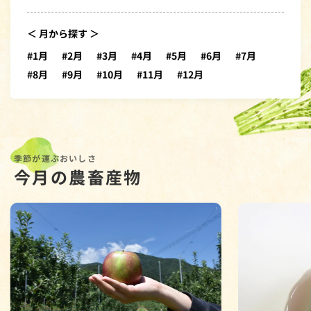
＜ 月から探す ＞
#1月
#2月
#3月
#4月
#5月
#6月
#7月
#8月
#9月
#10月
#11月
#12月
季節が運ぶおいしさ
今月の農畜産物