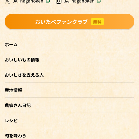
JA_naganoken
JA_naganoken
おいたべファンクラブ
無料
ホーム
おいしいもの情報
おいしさを支える人
産地情報
農家さん日記
レシピ
旬を味わう