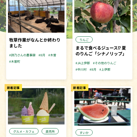
牧草作業がなんとか終わり
りんご
ました
まるで食べるジュース⁉︎ 夏
のりんご「シナノリップ」
#詩乃さんの農事録
#8月
#木曽
#木曽町
#JA上伊那
#その他のりんご
#中川村
#8月
#上伊那
新着記事
新着記事
グルメ・カフェ
直売所
すいか