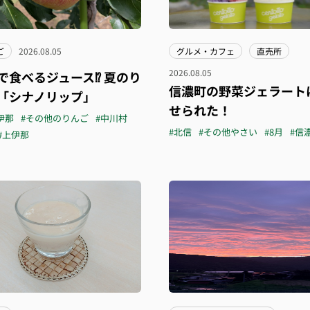
ご
2026.08.05
グルメ・カフェ
直売所
2026.08.05
で食べるジュース⁉︎ 夏のり
信濃町の野菜ジェラート
「シナノリップ」
せられた！
伊那
#その他のりんご
#中川村
#北信
#その他やさい
#8月
#信
#上伊那