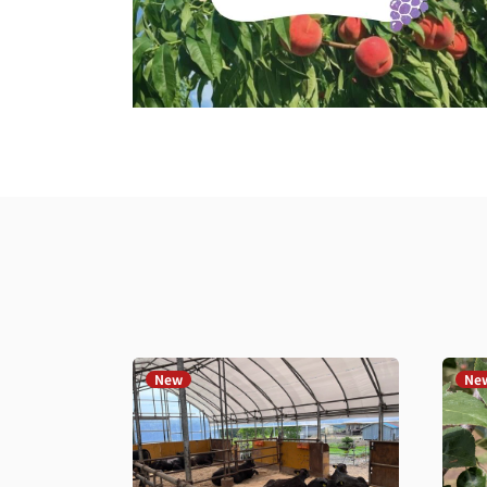
New
Ne