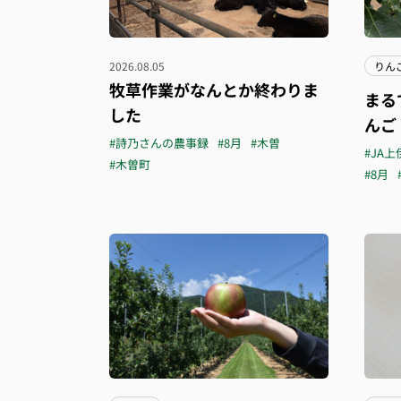
2026.08.05
りん
牧草作業がなんとか終わりま
まる
した
んご
#詩乃さんの農事録
#8月
#木曽
#JA上
#木曽町
#8月