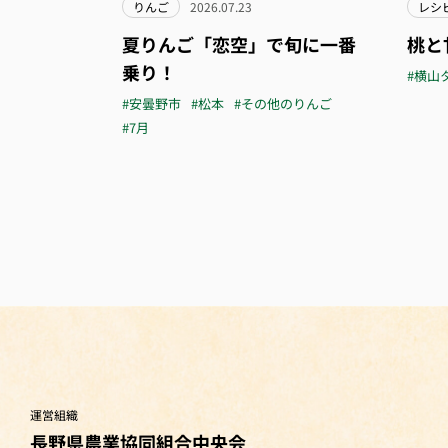
りんご
2026.07.23
レシ
夏りんご「恋空」で旬に一番
桃と
乗り！
#横山
#安曇野市
#松本
#その他のりんご
#7月
運営組織
長野県農業協同組合中央会