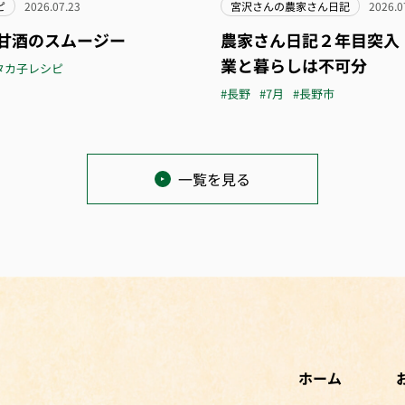
ピ
2026.07.23
宮沢さんの農家さん日記
2026.0
甘酒のスムージー
農家さん日記２年目突入
業と暮らしは不可分
タカ子レシピ
#長野
#7月
#長野市
一覧を見る
ホーム