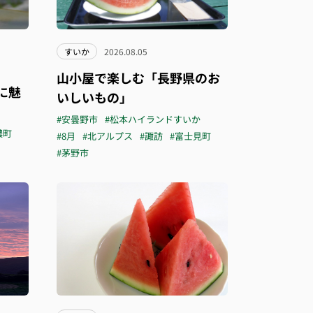
すいか
2026.08.05
山小屋で楽しむ「長野県のお
に魅
いしいもの」
#安曇野市
#松本ハイランドすいか
濃町
#8月
#北アルプス
#諏訪
#富士見町
#茅野市