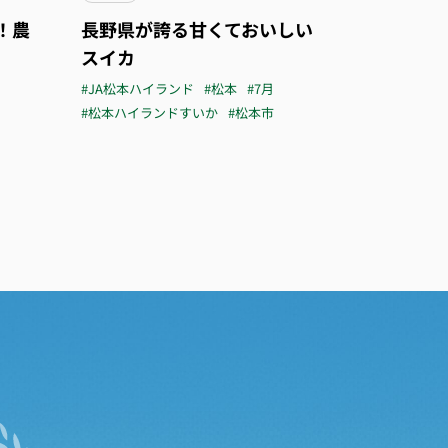
！農
長野県が誇る甘くておいしい
スイカ
#JA松本ハイランド
#松本
#7月
#松本ハイランドすいか
#松本市