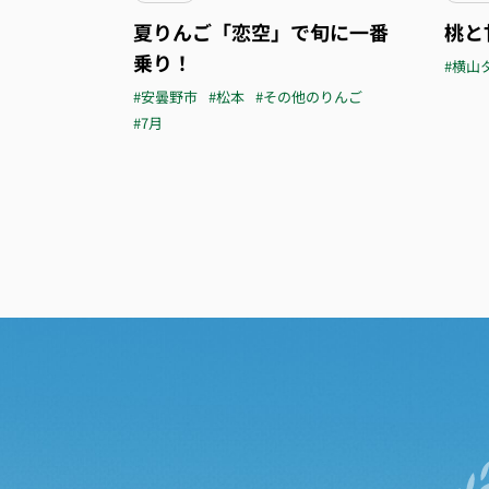
夏りんご「恋空」で旬に一番
桃と
乗り！
#横山
#安曇野市
#松本
#その他のりんご
#7月