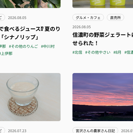
ご
2026.08.05
グルメ・カフェ
直売所
2026.08.05
で食べるジュース⁉︎ 夏のり
信濃町の野菜ジェラート
「シナノリップ」
せられた！
伊那
#その他のりんご
#中川村
#北信
#その他やさい
#8月
#信
#上伊那
ピ
2026.07.23
宮沢さんの農家さん日記
2026.0