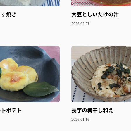
うす焼き
大豆としいたけの汁
2026.02.27
ートポテト
長芋の梅干し和え
2026.01.16