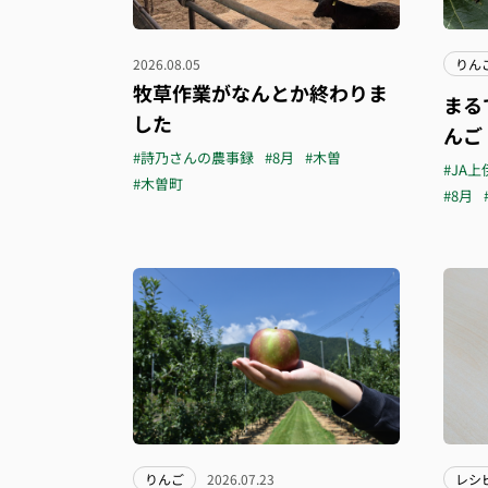
2026.08.05
りん
牧草作業がなんとか終わりま
まる
した
んご
#詩乃さんの農事録
#8月
#木曽
#JA上
#木曽町
#8月
りんご
2026.07.23
レシ