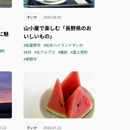
すいか
2026.08.05
山小屋で楽しむ「長野県のお
に魅
いしいもの」
#安曇野市
#松本ハイランドすいか
濃町
#8月
#北アルプス
#諏訪
#富士見町
#茅野市
7.22
すいか
2026.07.22