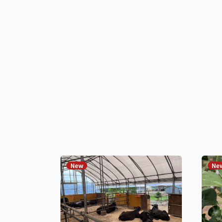
New
Ne