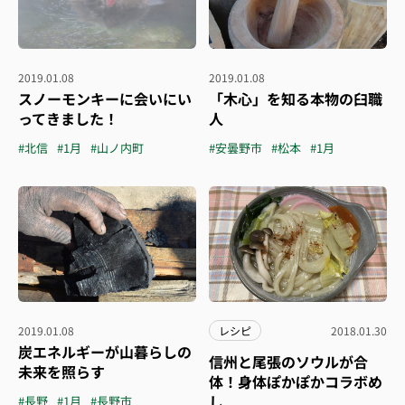
2019.01.08
2019.01.08
スノーモンキーに会いにい
「木心」を知る本物の臼職
ってきました！
人
#北信
#1月
#山ノ内町
#安曇野市
#松本
#1月
2019.01.08
レシピ
2018.01.30
炭エネルギーが山暮らしの
信州と尾張のソウルが合
未来を照らす
体！身体ぽかぽかコラボめ
し
#長野
#1月
#長野市