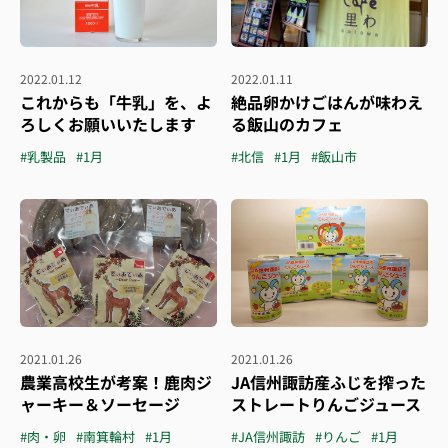
2022.01.12
2022.01.11
これからも「牛乳」を、よ
絶品卵かけごはんが味わえ
ろしくお願いいたします
る飯山のカフェ
#乳製品
#1月
#北信
#1月
#飯山市
2021.01.26
2021.01.26
農業高校生が考案！鹿肉ジ
JA信州諏訪産ふじを搾った
ャーキー＆ソーセージ
ストレートりんごジュース
#肉・卵
#南箕輪村
#1月
#JA信州諏訪
#りんご
#1月