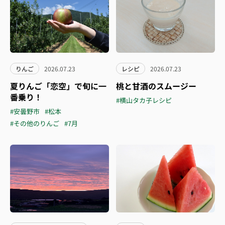
りんご
2026.07.23
レシピ
2026.07.23
夏りんご「恋空」で旬に一
桃と甘酒のスムージー
番乗り！
#横山タカ子レシピ
#安曇野市
#松本
#その他のりんご
#7月