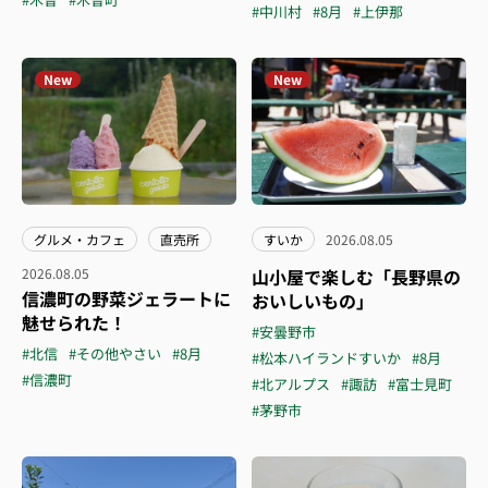
#中川村
#8月
#上伊那
New
New
グルメ・カフェ
直売所
すいか
2026.08.05
2026.08.05
山小屋で楽しむ「長野県の
信濃町の野菜ジェラートに
おいしいもの」
魅せられた！
#安曇野市
#北信
#その他やさい
#8月
#松本ハイランドすいか
#8月
#信濃町
#北アルプス
#諏訪
#富士見町
#茅野市