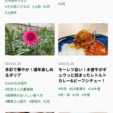
#JA信州うえだ
#1月
#その他くだもの
#上田
#1月
#上田市
2025.01.29
2025.01.29
多彩で華やか！通年楽しめ
モーレツ旨い！木曽牛がギ
るダリア
ュウっと詰まったレトルト
カレー&ビーフシチュー！
#JAみなみ信州
#牛肉
#6次産業化
#JA木曽
#花井さんの農事録
#肉・卵
#1月
#木曽
#長野県のおいしい食べ方
#農家さん紹介
#南信州
#1月