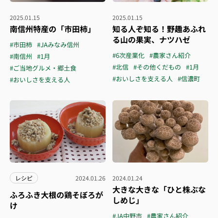
2025.01.15
2025.01.15
南信州特産の「市田柿」
知る人ぞ知る！野趣あふれ
る山の果実、ナツハゼ
#市田柿
#JAみなみ信州
#6次産業化
#農家さん紹介
#南信州
#1月
#北信
#その他くだもの
#1月
#ご当地グルメ・郷土食
#おいしさを支える人
#信濃町
#おいしさを支える人
レシピ
2024.01.26
2024.01.24
大きな大きな「ひと株ぶな
ふろふき大根の鶏そぼろが
しめじ」
け
#JA中野市
#農家さん紹介