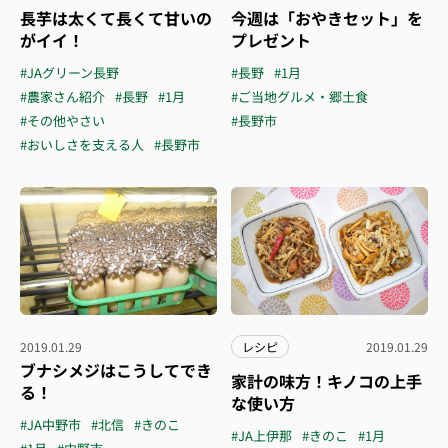
長芋は太くて長くて甘いの
今週は「おやきセット」を
がイイ！
プレゼント
#JAグリーン長野
#長野
#1月
#農家さん紹介
#長野
#1月
#ご当地グルメ・郷土食
#その他やさい
#長野市
#おいしさを支える人
#長野市
2019.01.29
レシピ
2019.01.29
ブナシメジはこうしてでき
家計の味方！キノコの上手
る！
な使い方
#JA中野市
#北信
#きのこ
#JA上伊那
#きのこ
#1月