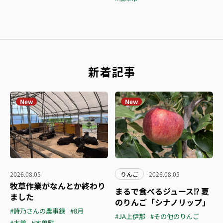
新着記事
New
New
2026.08.05
りんご
2026.08.05
牧草作業がなんとか終わり
まるで食べるジュース⁉︎ 夏
ました
のりんご「シナノリップ」
#詩乃さんの農事録
#8月
#JA上伊那
#その他のりんご
#木曽
#木曽町