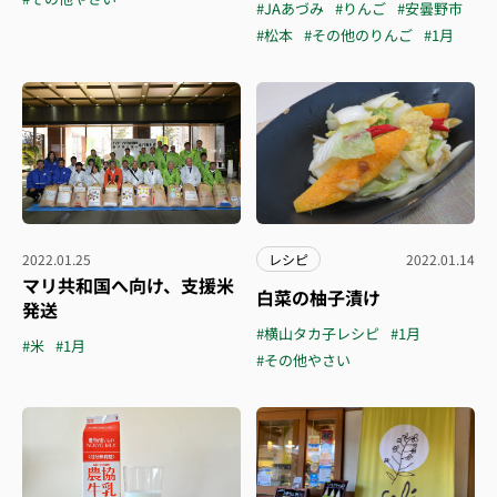
#JAあづみ
#りんご
#安曇野市
#松本
#その他のりんご
#1月
2022.01.25
レシピ
2022.01.14
マリ共和国へ向け、支援米
白菜の柚子漬け
発送
#横山タカ子レシピ
#1月
#米
#1月
#その他やさい