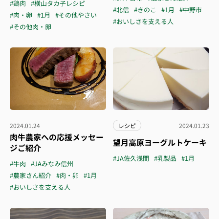
#鶏肉
#横山タカ子レシピ
#北信
#きのこ
#1月
#中野市
#肉・卵
#1月
#その他やさい
#おいしさを支える人
#その他肉・卵
2024.01.24
レシピ
2024.01.23
肉牛農家への応援メッセー
望月高原ヨーグルトケーキ
ジご紹介
#JA佐久浅間
#乳製品
#1月
#牛肉
#JAみなみ信州
#農家さん紹介
#肉・卵
#1月
#おいしさを支える人