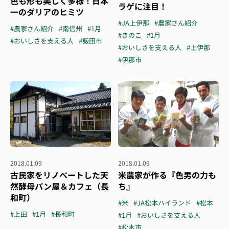
色も形も美しく多様！日本
ラゲに注目！
一のダリアのヒミツ
#JA上伊那
#農家さん紹介
#農家さん紹介
#南信州
#1月
#きのこ
#1月
#おいしさを支える人
#飯田市
#おいしさを支える人
#上伊那
#伊那市
2018.01.09
2018.01.09
古民家をリノベートした天
米農家が作る『色男の力も
然酵母パン屋＆カフェ（長
ち』
和町）
#米
#JA松本ハイランド
#松本
#上田
#1月
#長和町
#1月
#おいしさを支える人
#松本市