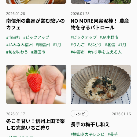
2026.01.28
2026.01.28
南信州の農家が営む憩いの
NO MORE果実泥棒！ 農産
カフェ
物を守るパトロール
#市田柿
#ピックアップ
#ピックアップ
#JA中野市
#JAみなみ信州
#南信州
#1月
#りんご
#ぶどう
#北信
#1月
#旬を味わう
#飯田市
#中野市
#作り手を支える人
2026.01.17
レシピ
2026.01.16
冬こそ甘い！信州上田で楽
長芋の梅干し和え
しむ完熟いちご狩り
#横山タカ子レシピ
#長芋