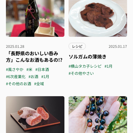
2025.01.28
レシピ
2025.01.17
「長野県のおいしい呑み
ソルガムの薄焼き
方」こんなお酒もあるの!?
#横山タカ子レシピ
#1月
#風さやか
#米
#日本酒
#その他やさい
#6次産業化
#お酒
#1月
#その他のお酒
#全域