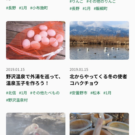
#りんご
#その他のりんご
#長野
#1月
#小布施町
#長野
#1月
#飯綱町
2019.01.15
2019.01.15
野沢温泉で外湯を巡って、
北からやってくる冬の使者
温泉玉子を作ろう！
コハクチョウ
#北信
#1月
#その他たべもの
#安曇野市
#松本
#1月
#野沢温泉村