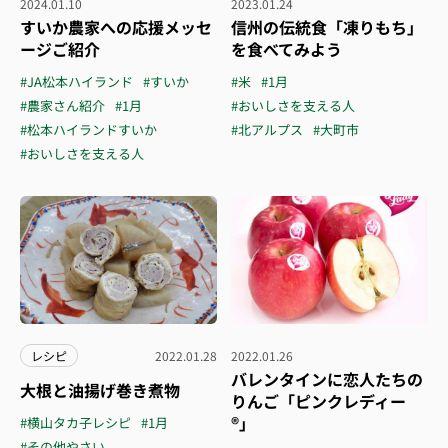
2024.01.10
2023.01.24
すいか農家への応援メッセ
信州の伝統食「凍りもち」
ージご紹介
を食べてみよう
#JA松本ハイランド
#すいか
#米
#1月
#農家さん紹介
#1月
#おいしさを支える人
#松本ハイランドすいか
#北アルプス
#大町市
#おいしさを支える人
レシピ
2022.01.28
2022.01.26
バレンタインに恋人たちの
大根と油揚げ巻き煮物
りんご「ピンクレディー
®」
#横山タカ子レシピ
#1月
#その他やさい