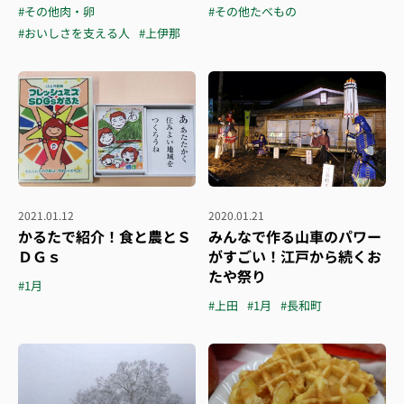
#その他肉・卵
#その他たべもの
#おいしさを支える人
#上伊那
2021.01.12
2020.01.21
かるたで紹介！食と農とＳ
みんなで作る山車のパワー
ＤＧｓ
がすごい！江戸から続くお
たや祭り
#1月
#上田
#1月
#長和町