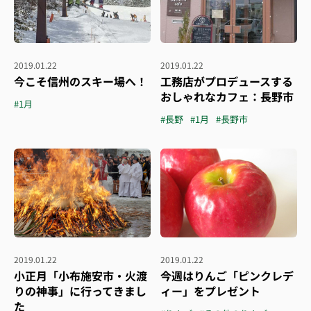
2019.01.22
2019.01.22
今こそ信州のスキー場へ！
工務店がプロデュースする
おしゃれなカフェ：長野市
#1月
#長野
#1月
#長野市
2019.01.22
2019.01.22
小正月「小布施安市・火渡
今週はりんご「ピンクレデ
りの神事」に行ってきまし
ィー」をプレゼント
た