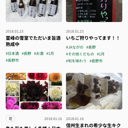
2018.01.23
2018.01.23
霊峰の雪室でただいま旨酒
いちご狩りやってます！！
熟成中
#JAながの
#長野
#日本酒
#長野
#お酒
#1月
#その他くだもの
#1月
#長野市
#旬を味わう
#長野市
花
2018.01.16
2018.01.16
信州生まれの希少な生キク