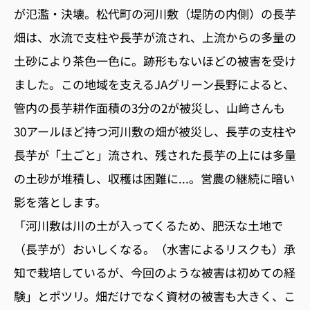
が氾濫・決壊。松代町の河川敷（堤防の内側）の長芋
畑は、水流で支柱や長芋が流され、上流からの多量の
土砂により茶色一色に。跡形もないほどの被害を受け
ました。この地域を支えるJAグリーン長野によると、
管内の長芋耕作面積の3分の2が被災し、山﨑さんも
30アールほど持つ河川敷の畑が被災し、長芋の支柱や
長芋が「土ごと」流され、残された長芋の上には多量
の土砂が堆積し、収穫は困難に...。営農の継続に暗い
影を落とします。
「河川敷は川の土が入ってくるため、肥沃な土地で
（長芋が）おいしくなる。（水害によるリスクも）承
知で栽培しているが、今回のような被害は初めての経
験」とポツリ。畑だけでなく資材の被害も大きく、こ