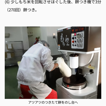
(6) 少しもち米を回転させほぐした後、餅つき機で3分
（270回）餅つき。
アツアツのつきたて餅をのし台へ