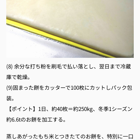
(8) 余分な打ち粉を刷毛で払い落とし、翌日まで冷蔵
庫で乾燥。
(9)固まった餅をカッターで100枚にカットしパック包
装。
【ポイント】1日、約40枚＝約250kg、冬季1シーズン
約6.6tのお餅を加工する。
蒸しあがったもち米とつきたてのお餅を、特別に一口