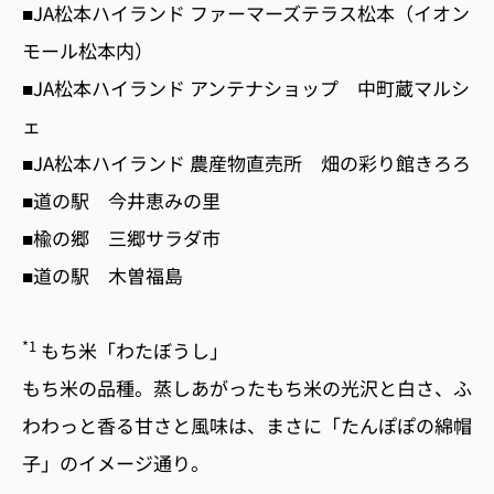
■JA松本ハイランド ファーマーズテラス松本（イオン
モール松本内）
■JA松本ハイランド アンテナショップ 中町蔵マルシ
ェ
■JA松本ハイランド 農産物直売所 畑の彩り館きろろ
■道の駅 今井恵みの里
■楡の郷 三郷サラダ市
■道の駅 木曽福島
*1
もち米「わたぼうし」
もち米の品種。蒸しあがったもち米の光沢と白さ、ふ
わわっと香る甘さと風味は、まさに「たんぽぽの綿帽
子」のイメージ通り。