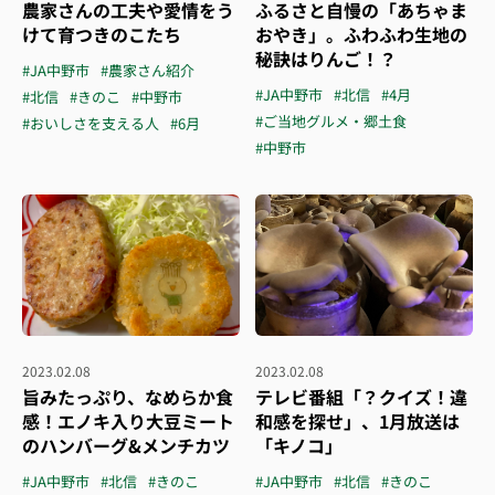
農家さんの工夫や愛情をう
ふるさと自慢の「あちゃま
けて育つきのこたち
おやき」。ふわふわ生地の
秘訣はりんご！？
#JA中野市
#農家さん紹介
#JA中野市
#北信
#4月
#北信
#きのこ
#中野市
#ご当地グルメ・郷土食
#おいしさを支える人
#6月
#中野市
2023.02.08
2023.02.08
旨みたっぷり、なめらか食
テレビ番組「？クイズ！違
感！エノキ入り大豆ミート
和感を探せ」、1月放送は
のハンバーグ&メンチカツ
「キノコ」
#JA中野市
#北信
#きのこ
#JA中野市
#北信
#きのこ