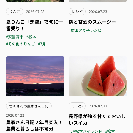
りんご
2026.07.23
レシピ
2026.07.23
夏りんご「恋空」で旬に一
桃と甘酒のスムージー
番乗り！
#横山タカ子レシピ
#安曇野市
#松本
#その他のりんご
#7月
宮沢さんの農家さん日記
すいか
2026.07.22
2026.07.22
長野県が誇る甘くておいし
農家さん日記２年目突入！
いスイカ
農業と暮らしは不可分
#JA松本ハイランド
#松本