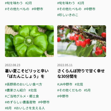
#旬を味わう
#2月
#旬を味わう
#2月
#その他たべもの
#中野市
#その他たべもの
#中野市
#珍しいきのこ
2022.08.23
2022.05.11
暑い夏こそピリッと辛い
さくらんぼ狩りで甘く幸せ
「ぼたんこしょう」を
な30分間を
#長野県のおいしい食べ方
#JA中野市
#北信
#農家さん紹介
#北信
#その他くだもの
#5月
#ご当地グルメ・郷土食
#中野市
#めずらしい農畜産物
#中野市
#8月
#おいしさを支える人