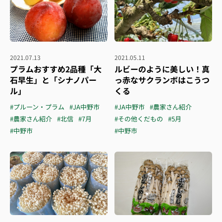
2021.07.13
2021.05.11
プラムおすすめ2品種「大
ルビーのように美しい！真
石早生」と「シナノパー
っ赤なサクランボはこうつ
ル」
くる
#プルーン・プラム
#JA中野市
#JA中野市
#農家さん紹介
#農家さん紹介
#北信
#7月
#その他くだもの
#5月
#中野市
#中野市