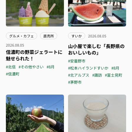
グルメ・カフェ
直売所
すいか
2026.08.05
2026.08.05
山小屋で楽しむ「長野県の
信濃町の野菜ジェラートに
おいしいもの」
魅せられた！
#安曇野市
#北信
#その他やさい
#8月
#松本ハイランドすいか
#8月
#信濃町
#北アルプス
#諏訪
#富士見町
#茅野市