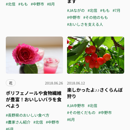
ます
#北信
#もも
#中野市
#8月
#JAながの
#北信
#もも
#7月
#中野市
#その他のもも
#おいしさを支える人
花
2018.06.26
2018.06.12
楽しかったよ♪♪さくらんぼ
ポリフェノールや食物繊維
狩り
が豊富！おいしいバラを食
べよう
#JA中野市
#北信
#その他くだもの
#中野市
#長野県のおいしい食べ方
#6月
#農家さん紹介
#北信
#中野市
#6月