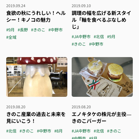
2019.09.24
2019.09.10
食欲の秋にうれしい！ヘル
調理の幅を広げる新スタイ
シー！キノコの魅力
ル「軸を食べるぶなしめ
じ」
#9月
#長野
#きのこ
#中野市
#JA中野市
#北信
#9月
#全域
#きのこ
#中野市
2019.08.20
2019.08.20
きのこ産業の過去と未来を
エノキタケの株元が主役―
見にいこう！
きのこバーガー
#北信
#きのこ
#中野市
#8月
#JA中野市
#北信
#きのこ
#中野市
#8月