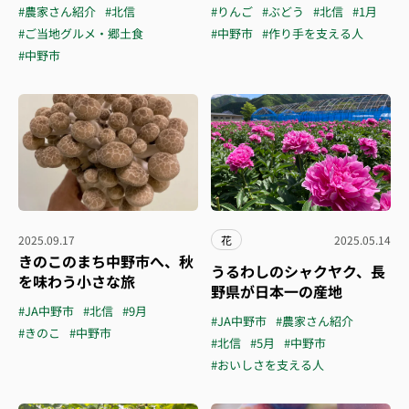
#農家さん紹介
#北信
#りんご
#ぶどう
#北信
#1月
#ご当地グルメ・郷土食
#中野市
#作り手を支える人
#中野市
2025.09.17
花
2025.05.14
きのこのまち中野市へ、秋
うるわしのシャクヤク、長
を味わう小さな旅
野県が日本一の産地
#JA中野市
#北信
#9月
#JA中野市
#農家さん紹介
#きのこ
#中野市
#北信
#5月
#中野市
#おいしさを支える人