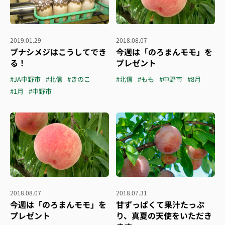
2019.01.29
2018.08.07
ブナシメジはこうしてでき
今週は「のろまんモモ」を
る！
プレゼント
#JA中野市
#北信
#きのこ
#北信
#もも
#中野市
#8月
#1月
#中野市
2018.08.07
2018.07.31
今週は「のろまんモモ」を
甘ずっぱくて果汁たっぷ
プレゼント
り、真夏の天使をいただき