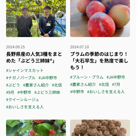
2024.09.25
2024.07.10
長野県産の人気3種をまと
プラムの季節のはじまり！
めた「ぶどう三姉妹®️」
「大石早生」を熟度で楽し
もう！
#シャインマスカット
#プルーン・プラム
#JA中野市
#ナガノパープル
#JA中野市
#農家さん紹介
#北信
#7月
#ぶどう
#農家さん紹介
#北信
#中野市
#おいしさを支える人
#9月
#中野市
#ぶどう三姉妹
#クイーンルージュ
#おいしさを支える人