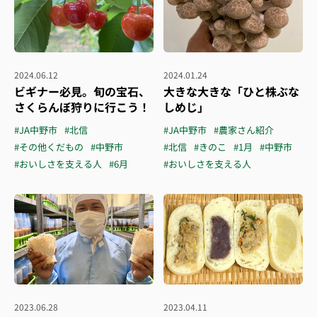
2024.06.12
2024.01.24
ビギナー必見。旬の宝石、
大きな大きな「ひと株ぶな
さくらんぼ狩りに行こう！
しめじ」
#JA中野市
#北信
#JA中野市
#農家さん紹介
#その他くだもの
#中野市
#北信
#きのこ
#1月
#中野市
#おいしさを支える人
#6月
#おいしさを支える人
2023.06.28
2023.04.11