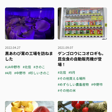
2022.04.27
2021.09.07
黒あわび茸の工場を訪ねま
ゲンゴロウにコオロギも。
した
昆虫食の自動販売機が登
場！
#JA中野市
#北信
#きのこ
#北信
#9月
#4月
#中野市
#珍しいきのこ
#その他買える場所
#めずらしい農畜産物
#中野市
#その他の米