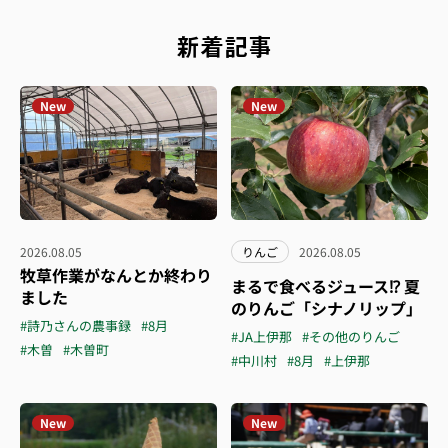
新着記事
New
New
2026.08.05
りんご
2026.08.05
牧草作業がなんとか終わり
まるで食べるジュース⁉︎ 夏
ました
のりんご「シナノリップ」
#詩乃さんの農事録
#8月
#JA上伊那
#その他のりんご
#木曽
#木曽町
#中川村
#8月
#上伊那
New
New