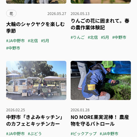
花
2026.05.27
2026.05.13
りんごの花に囲まれて。春
大輪のシャクヤクを楽しむ
の農作業体験記
季節
#りんご
#北信
#5月
#中野市
#JA中野市
#北信
#5月
#中野市
2026.02.25
2026.01.28
中野市「きよみキッチン」
NO MORE果実泥棒！ 農産
のカフェとキッチンカー
物を守るパトロール
#JA中野市
#ぶどう
#ピックアップ
#JA中野市