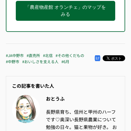
「農産物産館 オランチェ」のマップを
みる
#JA中野市
#直売所
#北信
#その他くだもの
#中野市
#おいしさを支える人
#6月
この記事を書いた人
おとうふ
長野県育ち、信州と甲州のハーフ
です♡奥深い長野県農業について
勉強の日々。猫と果物が好き。 お