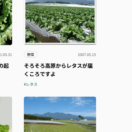
1.05.31
野菜
2007.05.15
の起
そろそろ高原からレタスが届
くころですよ
#レタス