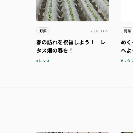
野菜
2007.03.27
野菜
春の訪れを祝福しよう！ レ
めく
タス畑の春を！
へよ
#レタス
#レタ