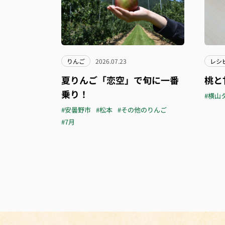
りんご
2026.07.23
レシ
夏りんご「恋空」で旬に一番
桃と
乗り！
#横山
#安曇野市
#松本
#その他のりんご
#7月