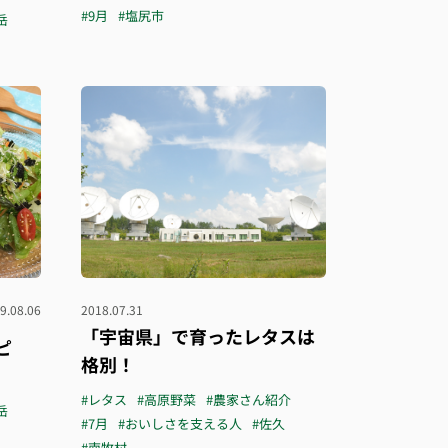
#9月
#塩尻市
岳
9.08.06
2018.07.31
「宇宙県」で育ったレタスは
ピ
格別！
#レタス
#高原野菜
#農家さん紹介
岳
#7月
#おいしさを支える人
#佐久
#南牧村