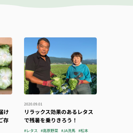
2020.09.01
届け
リラックス効果のあるレタス
ご存
で残暑を乗りきろう！
#レタス
#高原野菜
#JA洗馬
#松本