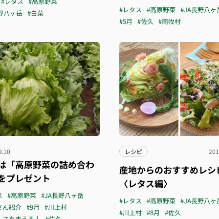
#レタス
#高原野菜
#レタス
#高原野菜
#JA長野八ヶ
長野八ヶ岳
#白菜
#5月
#佐久
#南牧村
9.10
レシピ
201
は「高原野菜の詰め合わ
産地からのおすすめレシ
をプレゼント
〈レタス編〉
ス
#高原野菜
#JA長野八ヶ岳
#レタス
#高原野菜
#JA長野八ヶ
さん紹介
#9月
#川上村
#川上村
#8月
#佐久
しさを支える人
#佐久