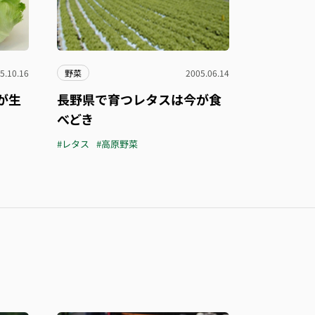
5.10.16
野菜
2005.06.14
が生
長野県で育つレタスは今が食
べどき
#レタス
#高原野菜