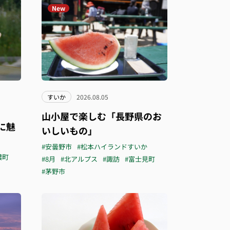
New
すいか
2026.08.05
山小屋で楽しむ「長野県のお
に魅
いしいもの」
#安曇野市
#松本ハイランドすいか
濃町
#8月
#北アルプス
#諏訪
#富士見町
#茅野市