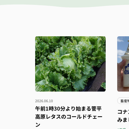
2026.06.10
畜産
午前1時30分より始まる菅平
コナ
高原レタスのコールドチェー
みま
ン