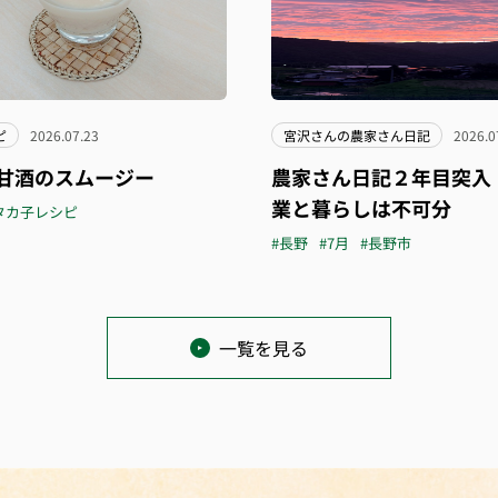
ピ
2026.07.23
宮沢さんの農家さん日記
2026.0
甘酒のスムージー
農家さん日記２年目突入
業と暮らしは不可分
タカ子レシピ
#長野
#7月
#長野市
一覧を見る