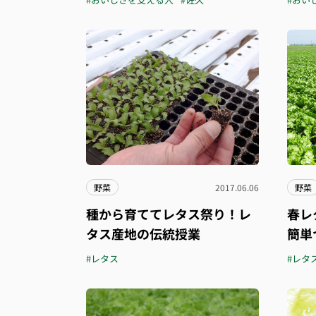
野菜
2017.06.06
野菜
種から育ててレタス祭り！レ
春レ
タス産地の伝統授業
簡単
#レタス
#レタ