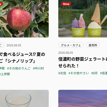
w
New
ご
2026.08.05
グルメ・カフェ
直売所
2026.08.05
で食べるジュース⁉︎ 夏の
信濃町の野菜ジェラート
ご「シナノリップ」
せられた！
伊那
#その他のりんご
#中川村
#北信
#その他やさい
#8月
#信
#上伊那