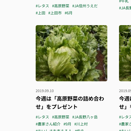
#牛乳
#レタス
#高原野菜
#JA信州うえだ
#JA
#上田
#上田市
#6月
2019.09.10
2019.0
今週は「高原野菜の詰め合わ
今週
せ」をプレゼント
せ」
#レタス
#高原野菜
#JA長野八ヶ岳
#レタ
#農家さん紹介
#9月
#川上村
#農家
#おいしさを支える人
#佐久
#おい