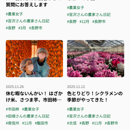
質問にお答えします
#農業女子
#農業女子
#宮沢さんの農家さん日記
#宮沢さんの農家さん日記
#長野
#12月
#長野市
#長野
#3月
#長野市
2025.11.26
2025.11.12
休む暇ないんかい！ はざか
色とりどり！シクラメンの
け米、さつま芋、市田柿…
季節がやってきた！
#市田柿
#農業女子
#農業女子
#田畑さんの農家さん日記
#宮沢さんの農家さん日記
#南信州
#11月
#飯田市
#北信
#長野
#11月
#長野市