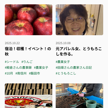
2025.10.22
2025.10.08
宿泊！収穫！イベント！の
元アパレル女、とうもろこ
秋
しを作る。
#シードル
#りんご
#農業女子
#殿倉さんの農事録
#農業女子
#田畑さんの農家さん日記
#10月
#南信州
#飯田市
#とうもろこし