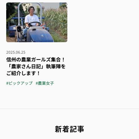
2025.06.25
信州の農業ガールズ集合！
「農家さん日記」執筆陣を
ご紹介します！
#ピックアップ
#農業女子
新着記事