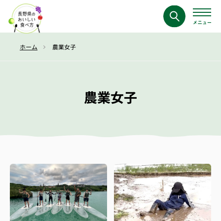
ホーム
農業女子
農業女子