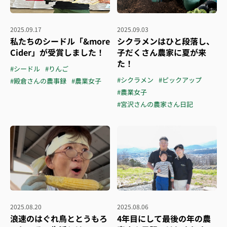
2025.09.17
2025.09.03
私たちのシードル「&more
シクラメンはひと段落し、
Cider」が受賞しました！
子だくさん農家に夏が来
た！
#シードル
#りんご
#シクラメン
#ピックアップ
#殿倉さんの農事録
#農業女子
#農業女子
#宮沢さんの農家さん日記
2025.08.20
2025.08.06
浪速のはぐれ鳥ととうもろ
4年目にして最後の年の農