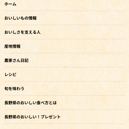
ホーム
おいしいもの情報
おいしさを支える人
産地情報
農家さん日記
レシピ
旬を味わう
長野県のおいしい食べ方とは
長野県のおいしい！プレゼント