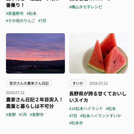
番乗り！
#横山タカ子レシピ
#安曇野市
#松本
#その他のりんご
#7月
宮沢さんの農家さん日記
すいか
2026.07.22
2026.07.22
長野県が誇る甘くておいし
農家さん日記２年目突入！
いスイカ
農業と暮らしは不可分
#JA松本ハイランド
#松本
#長野
#7月
#長野市
#7月
#松本ハイランドすいか
#松本市