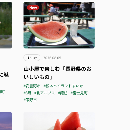
New
すいか
2026.08.05
山小屋で楽しむ「長野県のお
に魅
いしいもの」
#安曇野市
#松本ハイランドすいか
濃町
#8月
#北アルプス
#諏訪
#富士見町
#茅野市