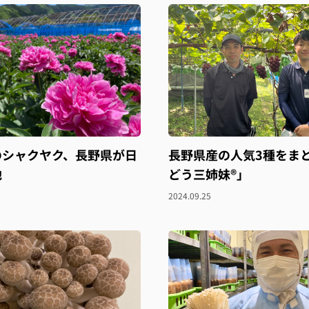
のシャクヤク、長野県が日
長野県産の人気3種をま
地
どう三姉妹®️」
2024.09.25