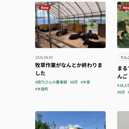
New
Ne
2026.08.05
りん
牧草作業がなんとか終わりま
まる
した
んご
#詩乃さんの農事録
#8月
#木曽
#JA上
#木曽町
#8月