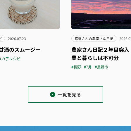
ピ
2026.07.23
宮沢さんの農家さん日記
2026.0
甘酒のスムージー
農家さん日記２年目突入
業と暮らしは不可分
タカ子レシピ
#長野
#7月
#長野市
一覧を見る