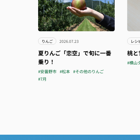
りんご
2026.07.23
レシ
夏りんご「恋空」で旬に一番
桃と
乗り！
#横山
#安曇野市
#松本
#その他のりんご
#7月