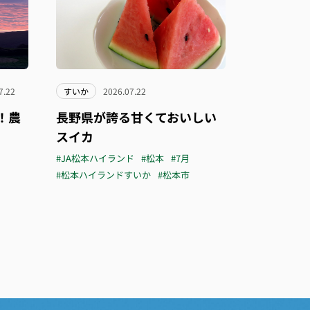
7.22
すいか
2026.07.22
！農
長野県が誇る甘くておいしい
スイカ
#JA松本ハイランド
#松本
#7月
#松本ハイランドすいか
#松本市