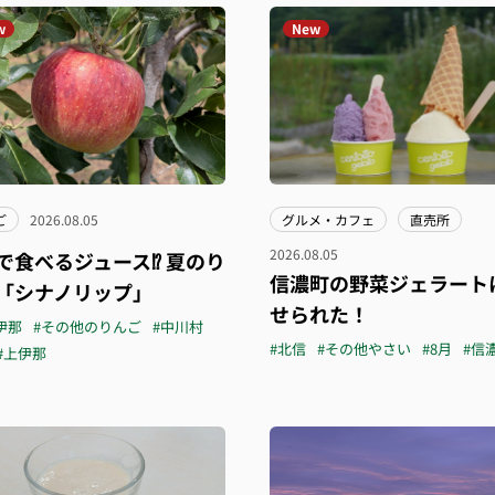
w
New
ご
2026.08.05
グルメ・カフェ
直売所
2026.08.05
で食べるジュース⁉︎ 夏のり
信濃町の野菜ジェラート
「シナノリップ」
せられた！
伊那
#その他のりんご
#中川村
#北信
#その他やさい
#8月
#信
#上伊那