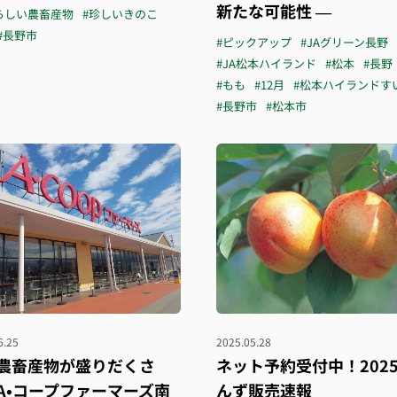
新たな可能性 ―
らしい農畜産物
#珍しいきのこ
#長野市
#ピックアップ
#JAグリーン長野
#JA松本ハイランド
#松本
#長野
#もも
#12月
#松本ハイランドす
#長野市
#松本市
6.25
2025.05.28
農畜産物が盛りだくさ
ネット予約受付中！202
A•コープファーマーズ南
んず販売速報