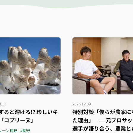
3.11
2025.12.09
すると溶ける!? 珍しいキ
特別対談「僕らが農家に
「コプリーヌ」
た理由」 ― 元プロサッ
選手が語り合う、農業と
グリーン長野
#長野