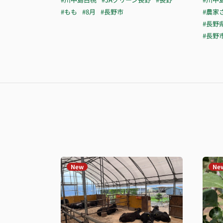
#もも
#8月
#長野市
#農家
#長野
#長野
New
Ne