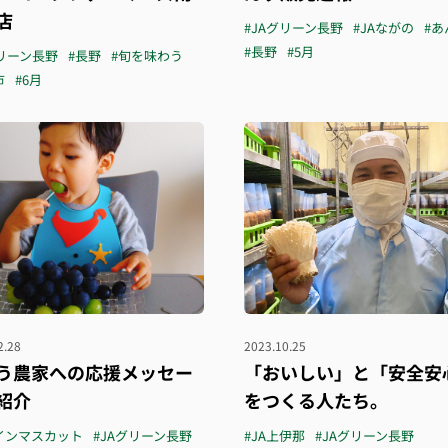
店
#JAグリーン長野
#JAながの
#あ
#長野
#5月
グリーン長野
#長野
#旬を味わう
市
#6月
2.28
2023.10.25
う農家への応援メッセー
「おいしい」と「安全安
紹介
をつくる人たち。
インマスカット
#JAグリーン長野
#JA上伊那
#JAグリーン長野