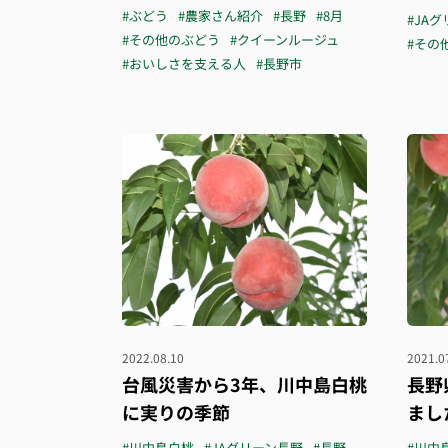
#ぶどう
#農家さん紹介
#長野
#8月
#JA
#その他のぶどう
#クイーンルージュ
#その
#おいしさを支える人
#長野市
2022.08.10
2021.0
台風災害から3年、川中島白桃
長野
に実りの季節
まし
#川中島白桃
#JAグリーン長野
#長野
#川中