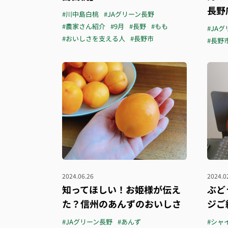
長野
#川中島白桃
#JAグリーン長野
#農家さん紹介
#9月
#長野
#もも
#JA
#おいしさを支える人
#長野市
#長野
2024.06.26
2024.0
知ってほしい！お姫様が伝え
ぶど
た？信州のあんずのおいしさ
ジご
#JAグリーン長野
#あんず
#シャ