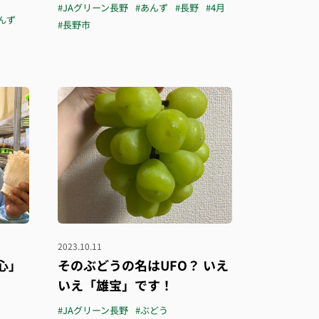
#JAグリーン長野
#あんず
#長野
#4月
んず
#長野市
2023.10.11
心」
そのぶどうの名はUFO？ いえ
いえ「雄宝」です！
#JAグリーン長野
#ぶどう