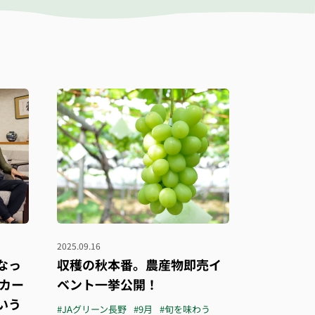
2025.09.16
なっ
収穫の秋本番。農産物即売イ
カー
ベント一挙公開！
いう
#JAグリーン長野
#9月
#旬を味わう