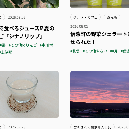
ご
2026.08.05
グルメ・カフェ
直売所
2026.08.05
で食べるジュース⁉︎ 夏の
信濃町の野菜ジェラート
ご「シナノリップ」
せられた！
伊那
#その他のりんご
#中川村
#北信
#その他やさい
#8月
#信
#上伊那
ピ
2026.07.23
宮沢さんの農家さん日記
2026.0