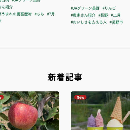
さん紹介
#JAグリーン長野
#りんご
県うまれの農畜産物
#もも
#7月
#農家さん紹介
#長野
#11月
市
#おいしさを支える人
#長野市
新着記事
w
New