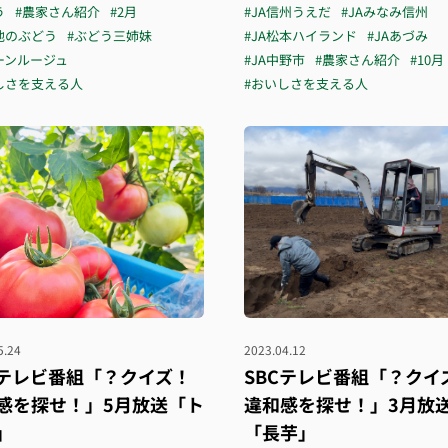
う
#農家さん紹介
#2月
#JA信州うえだ
#JAみなみ信州
他のぶどう
#ぶどう三姉妹
#JA松本ハイランド
#JAあづみ
ーンルージュ
#JA中野市
#農家さん紹介
#10月
しさを支える人
#おいしさを支える人
5.24
2023.04.12
Cテレビ番組「？クイズ！
SBCテレビ番組「？クイ
感を探せ！」5月放送「ト
違和感を探せ！」3月放
」
「長芋」