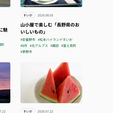
すいか
2026.08.05
山小屋で楽しむ「長野県のお
に魅
いしいもの」
#安曇野市
#松本ハイランドすいか
濃町
#8月
#北アルプス
#諏訪
#富士見町
#茅野市
7.22
すいか
2026.07.22