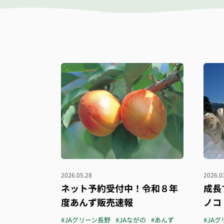
2026.05.28
2026.0
ネット予約受付中！令和８年
成長
度あんず販売速報
ノコ
#JAグリーン長野
#JAながの
#あんず
#JA