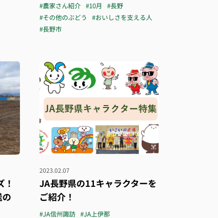
#農家さん紹介
#10月
#長野
#その他のぶどう
#おいしさを支える人
#長野市
2023.02.07
ズ！
JA長野県の11キャラクターを
送の
ご紹介！
#JA信州諏訪
#JA上伊那