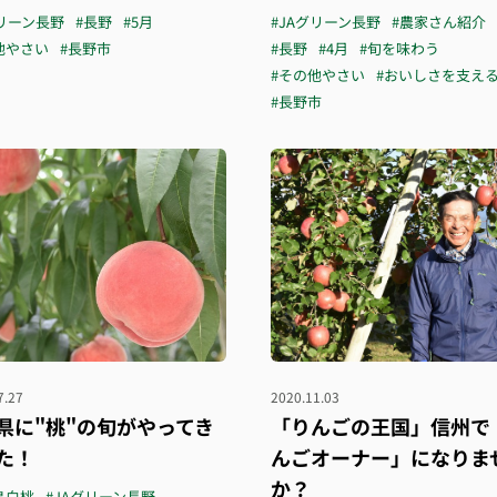
グリーン長野
#長野
#5月
#JAグリーン長野
#農家さん紹介
他やさい
#長野市
#長野
#4月
#旬を味わう
#その他やさい
#おいしさを支え
#長野市
7.27
2020.11.03
県に"桃"の旬がやってき
「りんごの王国」信州で
た！
んごオーナー」になりま
か？
島白桃
#JAグリーン長野