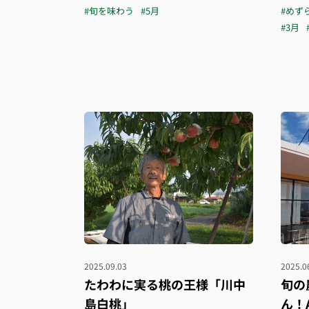
#旬を味わう
#5月
#めず
#3月
2025.09.03
2025.0
たわわに実る桃の王様「川中
旬の
島白桃」
ん！