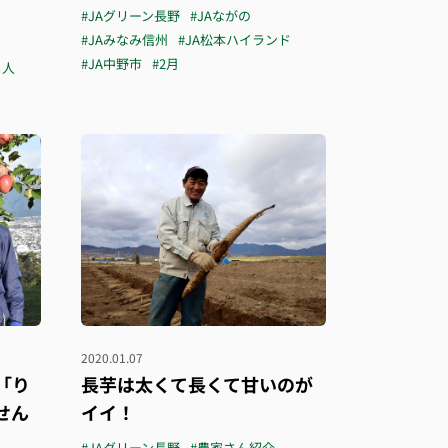
#JAグリーン長野
#JAながの
#JAみなみ信州
#JA松本ハイランド
#JA中野市
#2月
る人
2020.01.07
「り
長芋は太くて長くて甘いのが
せん
イイ！
#JAグリーン長野
#農家さん紹介