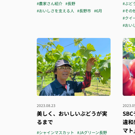
#農家さん紹介
#長野
#ぶど
#おいしさを支える人
#長野市
#6月
#その
#クイ
#おい
2023.08.23
2023.0
美しく、おいしいぶどうが実
SB
るまで
違和
マト
#シャインマスカット
#JAグリーン長野