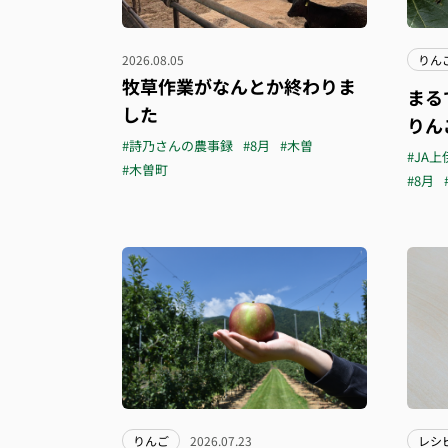
2026.08.05
りん
牧草作業がなんとか終わりま
まる
した
りん
#詩乃さんの農事録
#8月
#木曽
#JA上
#木曽町
#8月
りんご
2026.07.23
レシ