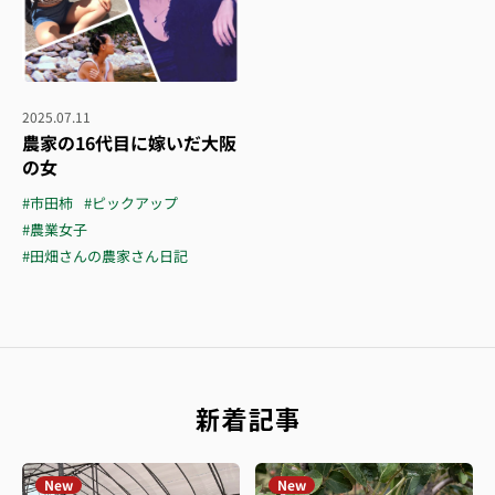
2025.07.11
農家の16代目に嫁いだ大阪
の女
#市田柿
#ピックアップ
#農業女子
#田畑さんの農家さん日記
新着記事
New
New