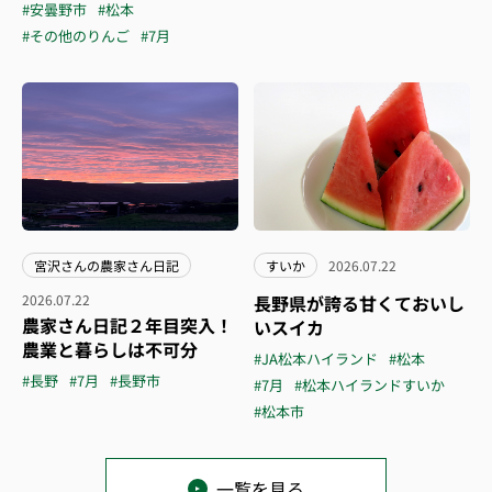
#安曇野市
#松本
#その他のりんご
#7月
宮沢さんの農家さん日記
すいか
2026.07.22
2026.07.22
長野県が誇る甘くておいし
農家さん日記２年目突入！
いスイカ
農業と暮らしは不可分
#JA松本ハイランド
#松本
#長野
#7月
#長野市
#7月
#松本ハイランドすいか
#松本市
一覧を見る