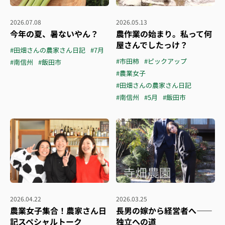
2026.07.08
2026.05.13
今年の夏、暑ないやん？
農作業の始まり。私って何
屋さんでしたっけ？
#田畑さんの農家さん日記
#7月
#市田柿
#ピックアップ
#南信州
#飯田市
#農業女子
#田畑さんの農家さん日記
#南信州
#5月
#飯田市
2026.04.22
2026.03.25
農業女子集合！農家さん日
長男の嫁から経営者へ——
記スペシャルトーク
独立への道