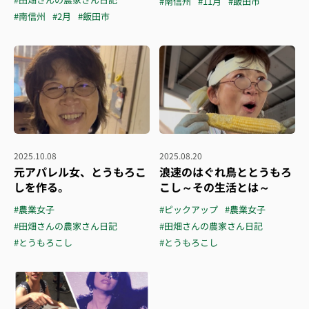
#南信州
#11月
#飯田市
#南信州
#2月
#飯田市
2025.10.08
2025.08.20
元アパレル女、とうもろこ
浪速のはぐれ鳥ととうもろ
しを作る。
こし～その生活とは～
#農業女子
#ピックアップ
#農業女子
#田畑さんの農家さん日記
#田畑さんの農家さん日記
#とうもろこし
#とうもろこし