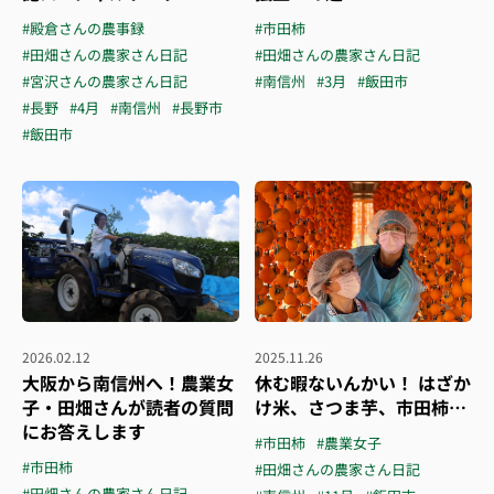
#殿倉さんの農事録
#市田柿
#田畑さんの農家さん日記
#田畑さんの農家さん日記
#宮沢さんの農家さん日記
#南信州
#3月
#飯田市
#長野
#4月
#南信州
#長野市
#飯田市
2026.02.12
2025.11.26
大阪から南信州へ！農業女
休む暇ないんかい！ はざか
子・田畑さんが読者の質問
け米、さつま芋、市田柿…
にお答えします
#市田柿
#農業女子
#市田柿
#田畑さんの農家さん日記
#田畑さんの農家さん日記