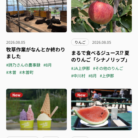
2026.08.05
りんご
2026.08.05
牧草作業がなんとか終わり
まるで食べるジュース⁉︎ 夏
ました
のりんご「シナノリップ」
#詩乃さんの農事録
#8月
#JA上伊那
#その他のりんご
#木曽
#木曽町
#中川村
#8月
#上伊那
New
New