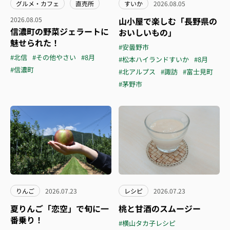
グルメ・カフェ
直売所
すいか
2026.08.05
2026.08.05
山小屋で楽しむ「長野県の
信濃町の野菜ジェラートに
おいしいもの」
魅せられた！
#安曇野市
#北信
#その他やさい
#8月
#松本ハイランドすいか
#8月
#信濃町
#北アルプス
#諏訪
#富士見町
#茅野市
りんご
2026.07.23
レシピ
2026.07.23
夏りんご「恋空」で旬に一
桃と甘酒のスムージー
番乗り！
#横山タカ子レシピ