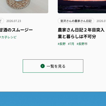
ピ
2026.07.23
宮沢さんの農家さん日記
2026.0
甘酒のスムージー
農家さん日記２年目突入
業と暮らしは不可分
タカ子レシピ
#長野
#7月
#長野市
一覧を見る