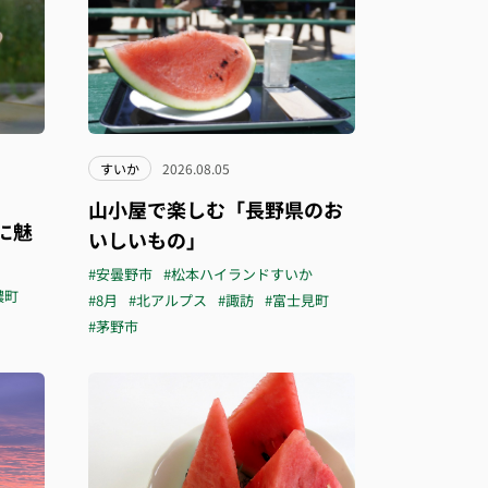
すいか
2026.08.05
山小屋で楽しむ「長野県のお
に魅
いしいもの」
#安曇野市
#松本ハイランドすいか
濃町
#8月
#北アルプス
#諏訪
#富士見町
#茅野市