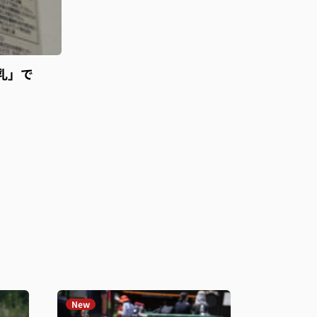
乳」で
New