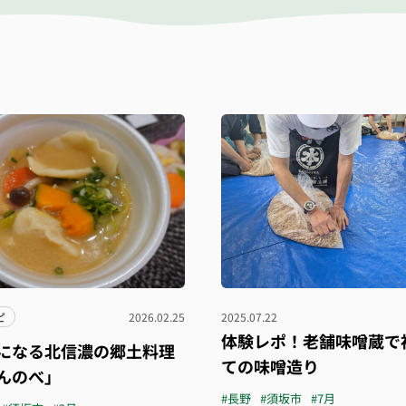
ピ
2026.02.25
2025.07.22
体験レポ！老舗味噌蔵で
になる北信濃の郷土料理
ての味噌造り
んのべ」
#長野
#須坂市
#7月