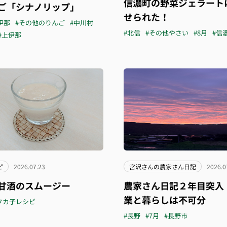
信濃町の野菜ジェラート
ご「シナノリップ」
せられた！
伊那
#その他のりんご
#中川村
#北信
#その他やさい
#8月
#信
#上伊那
ピ
2026.07.23
宮沢さんの農家さん日記
2026.0
甘酒のスムージー
農家さん日記２年目突入
業と暮らしは不可分
タカ子レシピ
#長野
#7月
#長野市