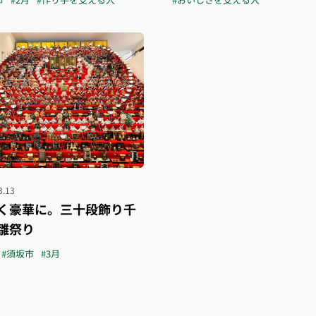
3.13
く豪華に。三十段飾り千
雛祭り
#須坂市
#3月