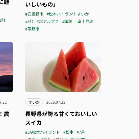
に魅
いしいもの」
#安曇野市
#松本ハイランドすいか
濃町
#8月
#北アルプス
#諏訪
#富士見町
#茅野市
7.22
すいか
2026.07.22
！農
長野県が誇る甘くておいしい
スイカ
#JA松本ハイランド
#松本
#7月