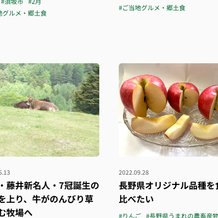
#須坂市
#2月
#ご当地グルメ・郷土食
地グルメ・郷土食
6.13
2022.09.28
・藤井新名人・7冠誕生の
長野県オリジナル品種を
を上り、牛がのんびり草
比べたい
む牧場へ
#りんご
#長野県うまれの農畜産