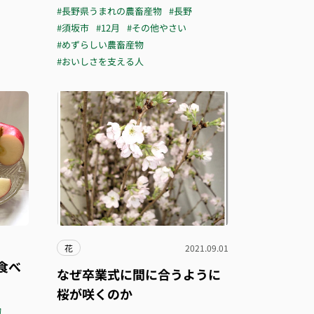
#長野県うまれの農畜産物
#長野
#須坂市
#12月
#その他やさい
#めずらしい農畜産物
#おいしさを支える人
花
2021.09.01
食べ
なぜ卒業式に間に合うように
桜が咲くのか
物