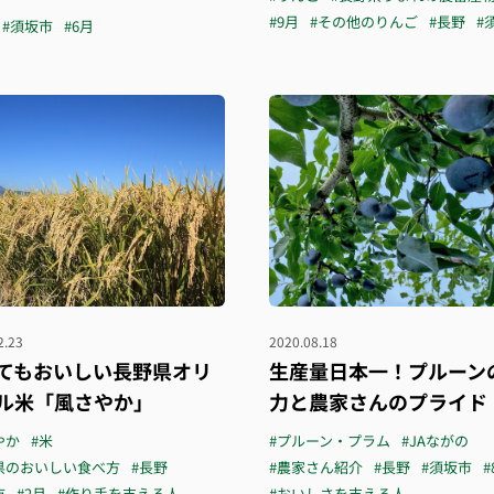
#9月
#その他のりんご
#長野
#
#須坂市
#6月
2.23
2020.08.18
てもおいしい長野県オリ
生産量日本一！プルーン
ル米「風さやか」
力と農家さんのプライド
やか
#米
#プルーン・プラム
#JAながの
県のおいしい食べ方
#長野
#農家さん紹介
#長野
#須坂市
#
市
#2月
#作り手を支える人
#おいしさを支える人