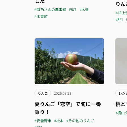
した
りん
#詩乃さんの農事録
#8月
#木曽
#JA上
#木曽町
#8月
りんご
2026.07.23
レシ
夏りんご「恋空」で旬に一番
桃と
乗り！
#横山
#安曇野市
#松本
#その他のりんご