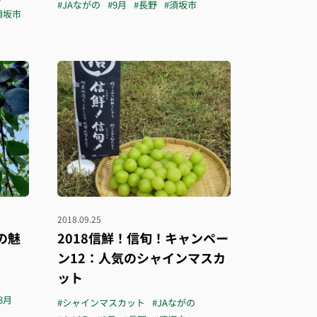
#JAながの
#9月
#長野
#須坂市
須坂市
2018.09.25
の魅
2018信鮮！信旬！キャンペー
ン12：人気のシャインマスカ
ット
8月
#シャインマスカット
#JAながの