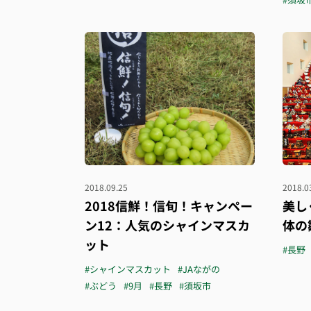
2018.09.25
2018.0
2018信鮮！信旬！キャンペー
美し
ン12：人気のシャインマスカ
体の
ット
#長野
#シャインマスカット
#JAながの
#ぶどう
#9月
#長野
#須坂市