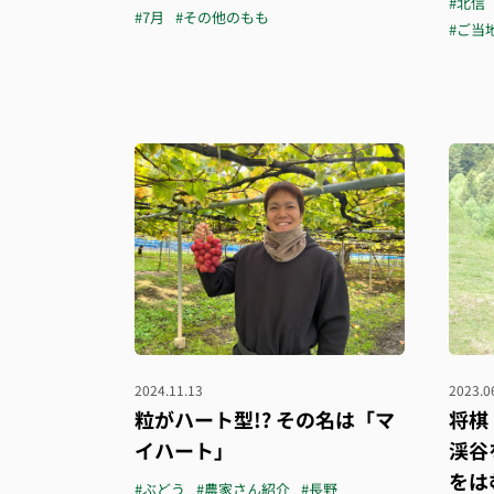
#北信
#7月
#その他のもも
#ご当
2024.11.13
2023.0
粒がハート型!? その名は「マ
将棋
イハート」
渓谷
をは
#ぶどう
#農家さん紹介
#長野