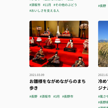
#須坂市
#11月
#その他のぶどう
#長野
#おいしさを支える人
2021.03.09
2021.0
お雛様をながめながらのまち
冷め
歩き
ジナ
#長野
#須坂市
#3月
#長野市
#風さ
#長野
#須坂