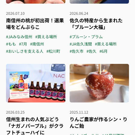
2026.07.10
2026.06.24
南信州の桃が初出荷！選果
佐久の特産から生まれた
場をどんぶらこ
「プルーン大福」
#JAみなみ信州
#買える場所
#プルーン・プラム
#もも
#7月
#南信州
#JA佐久浅間
#買える場所
#おいしさを支える人
#松川町
#佐久市
#佐久
#6月
2026.03.25
2025.11.12
信州生まれの人気ぶどう
りんご農家が作るシン・り
「ナガノパープル」がクラ
んご飴
フトチューハイに