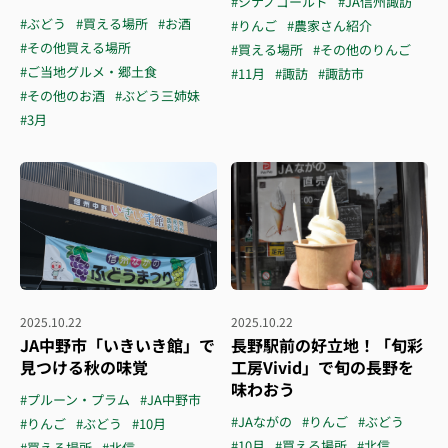
#シナノゴールド
#JA信州諏訪
#ぶどう
#買える場所
#お酒
#りんご
#農家さん紹介
#その他買える場所
#買える場所
#その他のりんご
#ご当地グルメ・郷土食
#11月
#諏訪
#諏訪市
#その他のお酒
#ぶどう三姉妹
#3月
2025.10.22
2025.10.22
JA中野市「いきいき館」で
長野駅前の好立地！「旬彩
見つける秋の味覚
工房Vivid」で旬の長野を
味わおう
#プルーン・プラム
#JA中野市
#JAながの
#りんご
#ぶどう
#りんご
#ぶどう
#10月
#10月
#買える場所
#北信
#買える場所
#北信