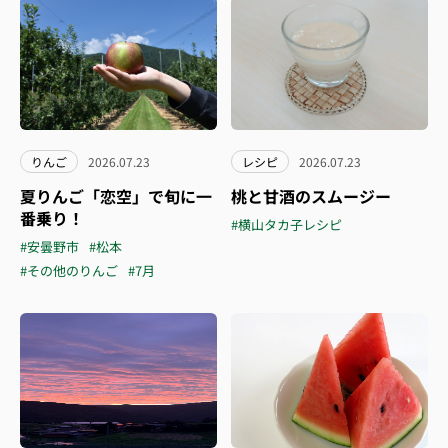
りんご
2026.07.23
レシピ
2026.07.23
夏りんご「恋空」で旬に一
桃と甘酒のスムージー
番乗り！
#横山タカ子レシピ
#安曇野市
#松本
#その他のりんご
#7月