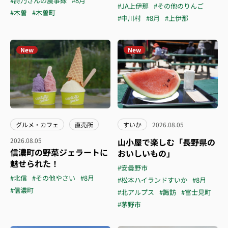
#詩乃さんの農事録
#8月
#JA上伊那
#その他のりんご
#木曽
#木曽町
#中川村
#8月
#上伊那
New
New
グルメ・カフェ
直売所
すいか
2026.08.05
2026.08.05
山小屋で楽しむ「長野県の
信濃町の野菜ジェラートに
おいしいもの」
魅せられた！
#安曇野市
#北信
#その他やさい
#8月
#松本ハイランドすいか
#8月
#信濃町
#北アルプス
#諏訪
#富士見町
#茅野市