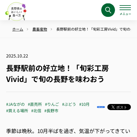
ホーム
農畜産物
長野駅前の好立地！「旬彩工房Vivid」で旬の長
2025.10.22
長野駅前の好立地！「旬彩工房
Vivid」で旬の長野を味わおう
#JAながの
#直売所
#りんご
#ぶどう
#10月
#買える場所
#北信
#長野市
季節は晩秋。10月半ばを過ぎ、気温が下がってきてい