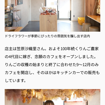
ドライフラワーが季節にぴったりの雰囲気を醸し出す店内
店主は笠原沙織里さん。およそ
100
年続くりんご農家
の
4
代目に嫁ぎ、念願のカフェをオープンしました。
りんごの収穫の始まりと終了に合わせた
9〜12
月のみ
カフェを開店し、そのほかはキッチンカーでの販売も
しています。