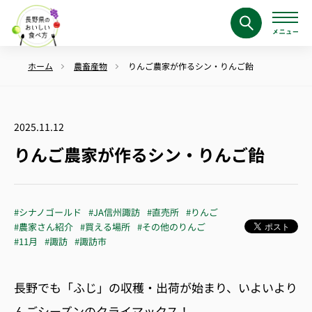
ホーム
農畜産物
りんご農家が作るシン・りんご飴
2025.11.12
りんご農家が作るシン・りんご飴
#シナノゴールド
#JA信州諏訪
#直売所
#りんご
#農家さん紹介
#買える場所
#その他のりんご
#11月
#諏訪
#諏訪市
長野でも「ふじ」の収穫・出荷が始まり、
いよいよ
り
んごシーズンのクライマックス！