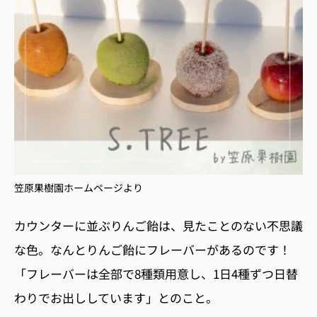
笠原果樹園ホームページより
カウンターに並ぶりんご飴は、見たことのない不思議
な色。なんとりんご飴にフレーバーがあるのです！
「フレーバーは全部で
8
種類用意し、
1
日
4
種ずつ日替
わりでお出ししています」とのこと。