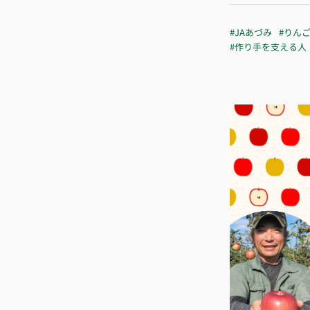
#JAあづみ
#りん
#作り手を支える人