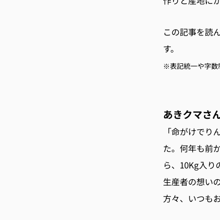
作りと産地に
この記事を読ん
す。
※表記統一や字数
あきクマさん
「命がけでり
た。何年も前
ら、10Kg入
生産者の想い
方々、いつも