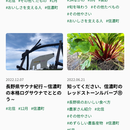
#北信
#その他くだもの
#1月
#旬を味わう
#その他たべもの
#おいしさを支える人
#信濃町
#その他やさい
#おいしさを支える人
#信濃町
2022.12.07
2022.06.21
長野県サウナ紀行～信濃町
知ってください、信濃町の
の本格ログサウナでととの
レッドストーンルバーブⓇ
う～
#長野県のおいしい食べ方
#北信
#12月
#信濃町
#農家さん紹介
#北信
#その他やさい
#めずらしい農畜産物
#信濃町
#6月