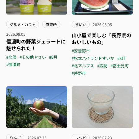
グルメ・カフェ
直売所
すいか
2026.08.05
2026.08.05
山小屋で楽しむ「長野県の
信濃町の野菜ジェラートに
おいしいもの」
魅せられた！
#安曇野市
#北信
#その他やさい
#8月
#松本ハイランドすいか
#8月
#信濃町
#北アルプス
#諏訪
#富士見町
#茅野市
りんご
2026.07.23
レシピ
2026.07.23