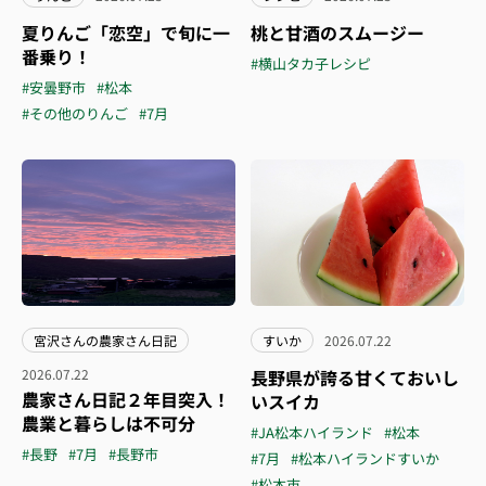
夏りんご「恋空」で旬に一
桃と甘酒のスムージー
番乗り！
#横山タカ子レシピ
#安曇野市
#松本
#その他のりんご
#7月
宮沢さんの農家さん日記
すいか
2026.07.22
2026.07.22
長野県が誇る甘くておいし
農家さん日記２年目突入！
いスイカ
農業と暮らしは不可分
#JA松本ハイランド
#松本
#長野
#7月
#長野市
#7月
#松本ハイランドすいか
#松本市