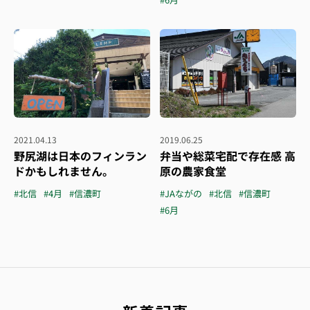
2021.04.13
2019.06.25
野尻湖は日本のフィンラン
弁当や総菜宅配で存在感 高
ドかもしれません。
原の農家食堂
#北信
#4月
#信濃町
#JAながの
#北信
#信濃町
#6月