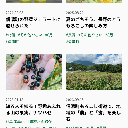
2026.08.05
2025.08.20
信濃町の野菜ジェラートに
夏のごちそう、長野のとう
魅せられた！
もろこしの楽しみ方
#北信
#その他やさい
#8月
#長野
#その他やさい
#8月
#信濃町
#信濃町
2025.01.15
2023.09.13
知る人ぞ知る！野趣あふれ
信濃町もろこし街道で、地
る山の果実、ナツハゼ
域の「農」と「食」を楽し
む
#6次産業化
#農家さん紹介
#JAながの
#9月
#長野