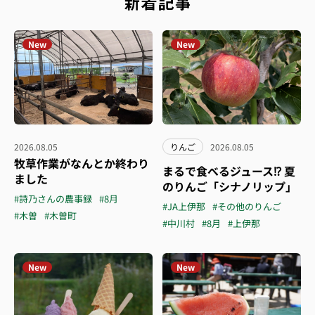
新着記事
New
New
2026.08.05
りんご
2026.08.05
牧草作業がなんとか終わり
まるで食べるジュース⁉︎ 夏
ました
のりんご「シナノリップ」
#詩乃さんの農事録
#8月
#JA上伊那
#その他のりんご
#木曽
#木曽町
#中川村
#8月
#上伊那
New
New