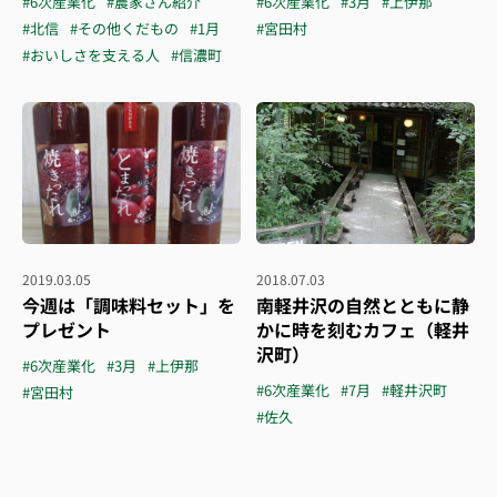
#6次産業化
#農家さん紹介
#6次産業化
#3月
#上伊那
#北信
#その他くだもの
#1月
#宮田村
#おいしさを支える人
#信濃町
2019.03.05
2018.07.03
今週は「調味料セット」を
南軽井沢の自然とともに静
プレゼント
かに時を刻むカフェ（軽井
沢町）
#6次産業化
#3月
#上伊那
#6次産業化
#7月
#軽井沢町
#宮田村
#佐久