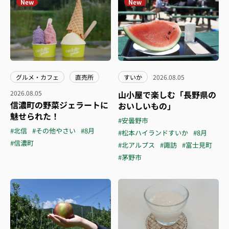
New
New
グルメ・カフェ
直売所
すいか
2026.08.05
2026.08.05
山小屋で楽しむ「長野県の
信濃町の野菜ジェラートに
おいしいもの」
魅せられた！
#安曇野市
#北信
#その他やさい
#8月
#松本ハイランドすいか
#8月
#信濃町
#北アルプス
#諏訪
#富士見町
#茅野市