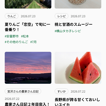
りんご
2026.07.23
レシピ
2026.07.23
夏りんご「恋空」で旬に一
桃と甘酒のスムージー
番乗り！
#横山タカ子レシピ
#安曇野市
#松本
#その他のりんご
#7月
宮沢さんの農家さん日記
すいか
2026.07.22
2026.07.22
長野県が誇る甘くておいし
農家さん日記２年目突入！
いスイカ