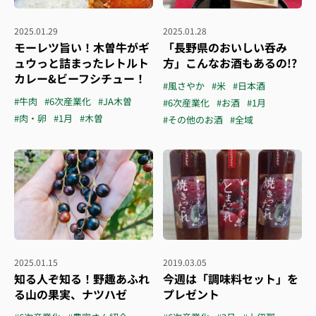
2025.01.29
2025.01.28
モーレツ旨い！木曽牛がギ
「長野県のおいしい呑み
ュウっと詰まったレトルト
方」こんなお酒もあるの!?
カレー&ビーフシチュー！
#風さやか
#米
#日本酒
#牛肉
#6次産業化
#JA木曽
#6次産業化
#お酒
#1月
#肉・卵
#1月
#木曽
#その他のお酒
#全域
2025.01.15
2019.03.05
知る人ぞ知る！野趣あふれ
今週は「調味料セット」を
る山の果実、ナツハゼ
プレゼント