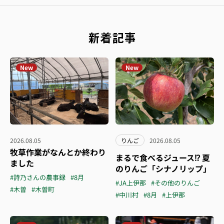
新着記事
New
New
2026.08.05
りんご
2026.08.05
牧草作業がなんとか終わり
まるで食べるジュース⁉︎ 夏
ました
のりんご「シナノリップ」
#詩乃さんの農事録
#8月
#JA上伊那
#その他のりんご
#木曽
#木曽町
#中川村
#8月
#上伊那