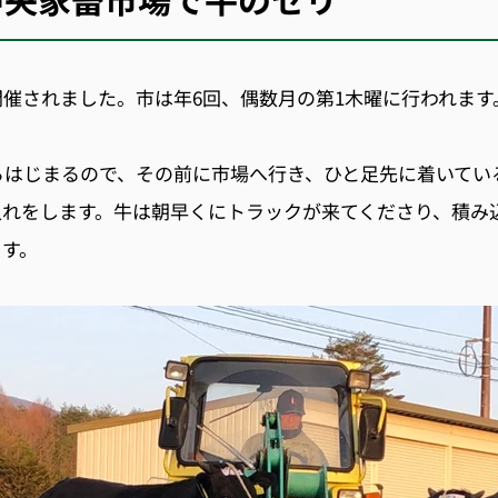
開催されました。
市は年
6
回、偶数月の第
1
木曜に行われます
らはじまるので、その前に市場へ行き、ひと足先に着いてい
入れをします。
牛は朝早くにトラックが来てくださり、積み
ます。