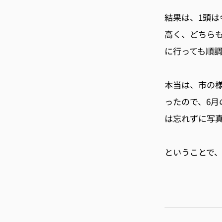
結果は、
1
頭は
高く、どちら
に行っても順
本当は、市の
ったので、
6
月
は忘れずに写
ということで