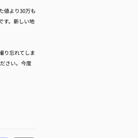
た値より
30
万も
です。
新しい地
撮り忘れてしま
ください。
今度