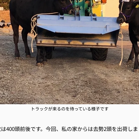
トラックが来るのを待っている様子です
数は
400
頭前後です。
今回、私の家からは去勢
2
頭を出荷しま