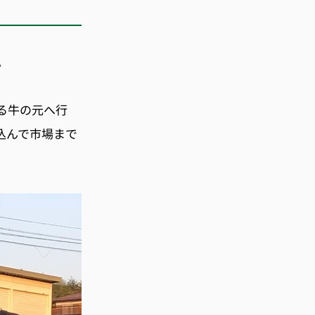
。
る牛の元へ行
込んで市場まで