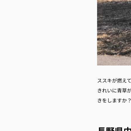
ススキが燃え
きれいに青草
きをしますか
長野県