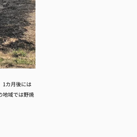
、
1カ
月後には
の地域では野焼