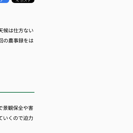
天候は仕方ない
回の農事録をは
で景観保全や害
ていくので迫力