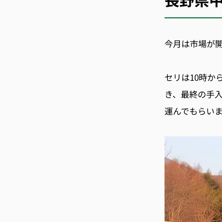
今月は市場が
セリは
10
時か
き、最終の手
運んでもらい