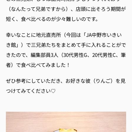
（なんたって兄弟ですから）、店頭に出そろう期間が
短く、食べ比べるのが少々難しいのです。
幸いなことに地元直売所（今回は「
JA
中野市いきい
き館」）で三兄弟たちをまとめて手に入れることがで
きたので、編集部員
3
人（
30
代男性
G
、
20
代男性
C
、筆
者）で食べ比べてみました！
ぜひ参考にしていただき、お好きな彼（りんご）を見
つけてみてください♡