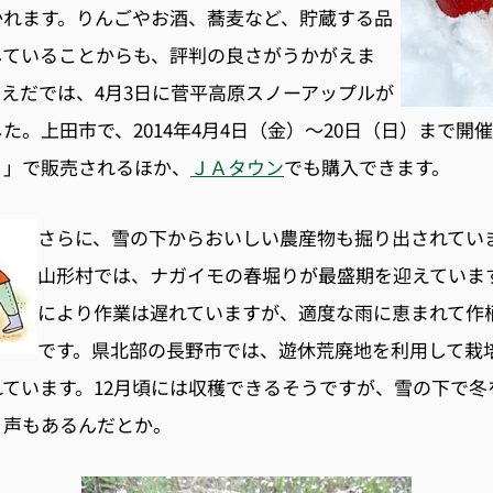
かれます。りんごやお酒、蕎麦など、貯蔵する品
していることからも、評判の良さがうかがえま
えだでは、4月3日に菅平高原スノーアップルが
た。上田市で、2014年4月4日（金）〜20日（日）まで開
り」で販売されるほか、
ＪＡタウン
でも購入できます。
さらに、雪の下からおいしい農産物も掘り出されていま
山形村では、ナガイモの春堀りが最盛期を迎えていま
により作業は遅れていますが、適度な雨に恵まれて作
です。県北部の長野市では、遊休荒廃地を利用して栽
ています。12月頃には収穫できるそうですが、雪の下で冬
う声もあるんだとか。