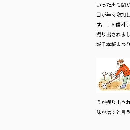
いった声も聞
目が年々増加
す。ＪＡ信州う
掘り出されまし
城千本桜まつ
うが掘り出され
味が増すと言