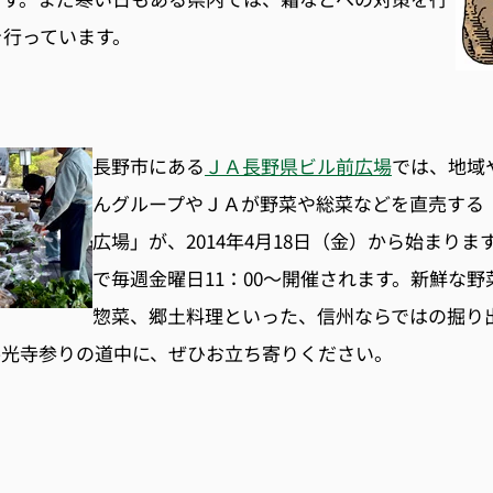
を行っています。
長野市にある
ＪＡ長野県ビル前広場
では、地域
んグループやＪＡが野菜や総菜などを直売する
広場」が、2014年4月18日（金）から始まりま
で毎週金曜日11：00〜開催されます。新鮮な
惣菜、郷土料理といった、信州ならではの掘り
善光寺参りの道中に、ぜひお立ち寄りください。