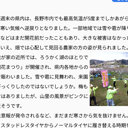
先週末の県内は、長野市内でも最高気温が5度までしかあが
に寒い気候へ逆戻りとなりました。一部地域では雪や雹が降
樹などはまだ開花前だったこともあり、大きな被害はなかっ
はいえ、畑では心配して見回る農家の方の姿が見られました
我が家の近所では、ろうかく湖のほとりで
園花まつり」が開催され、県内各地からの
で賑わいました。雪や雹に見舞われ、来園
びっくりしたのではないでしょうか。梅も
ではありましたが、山里の風景がピンクに
近そうです。
注意報が発令されるなど、まだまだ寒さから気を抜けません
をスタッドレスタイヤからノーマルタイヤに履き替える時期