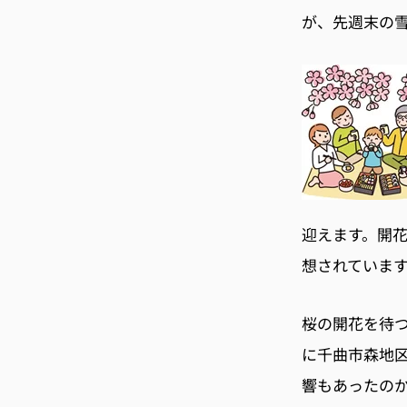
が、先週末の
迎えます。開花
想されていま
桜の開花を待つ
に千曲市森地
響もあったの