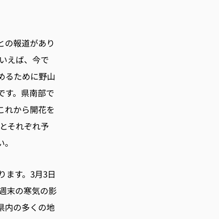
との報道があり
といえば、今で
めるために野山
です。県南部で
これから開花を
日とそれぞれ予
い。
ます。3月3日
週末の寒気の影
県内の多くの地