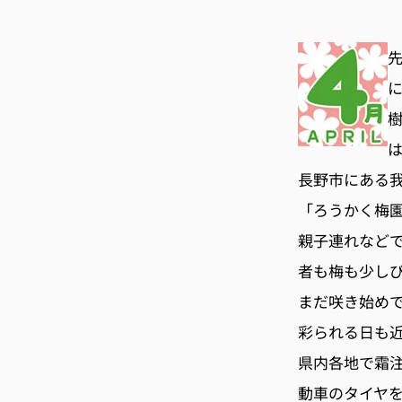
長野市にある
「ろうかく梅
親子連れなど
者も梅も少し
まだ咲き始め
彩られる日も
県内各地で霜
動車のタイヤ