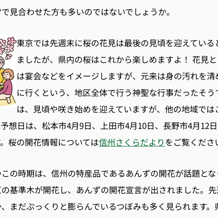
雪で見合わせた方も多いのではないでしょうか。
東京では先週末に桜の花見は最後の見頃を迎えている
ましたが、県内の桜はこれから楽しめますよ！ 花見
は宴会などをイメージしますが、元来は身の汚れを清
に行くという、地区全体で行う神聖な行事だったそう
は、見頃や咲き始めを迎えていますが、他の地域では
予想日は、松本市4月9日、上田市4月10日、長野市4月12
す。桜の開花情報については
信州さくらだより
をご覧くださ
この時期は、信州の特産品であるあんずの開花が話題となり
区の基準木が開花し、あんずの開花宣言が出されました。先
か、まだぷっくりと膨らんでいるつぼみも多く見られます。