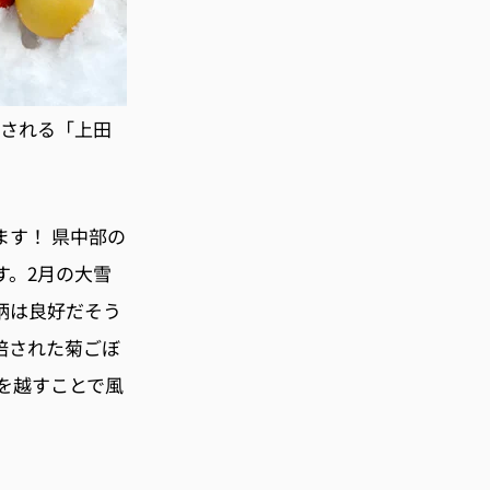
催される「上田
す！ 県中部の
す。2月の大雪
柄は良好だそう
培された菊ごぼ
を越すことで風