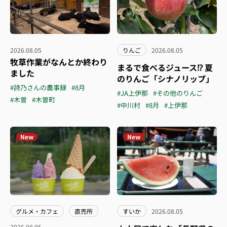
2026.08.05
りんご
2026.08.05
牧草作業がなんとか終わり
まるで食べるジュース⁉︎ 夏
ました
のりんご「シナノリップ」
#詩乃さんの農事録
#8月
#JA上伊那
#その他のりんご
#木曽
#木曽町
#中川村
#8月
#上伊那
New
New
グルメ・カフェ
直売所
すいか
2026.08.05
2026.08.05