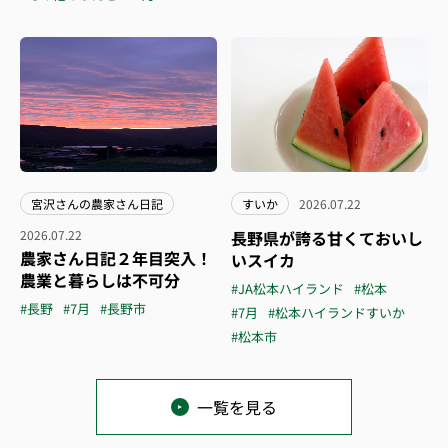
宮沢さんの農家さん日記
すいか
2026.07.22
2026.07.22
長野県が誇る甘くておいし
農家さん日記２年目突入！
いスイカ
農業と暮らしは不可分
#JA松本ハイランド
#松本
#長野
#7月
#長野市
#7月
#松本ハイランドすいか
#松本市
一覧を見る