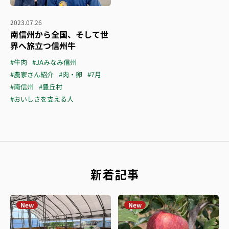
2023.07.26
南信州から全国、そして世
界へ旅立つ信州牛
#牛肉
#JAみなみ信州
#農家さん紹介
#肉・卵
#7月
#南信州
#豊丘村
#おいしさを支える人
新着記事
New
New