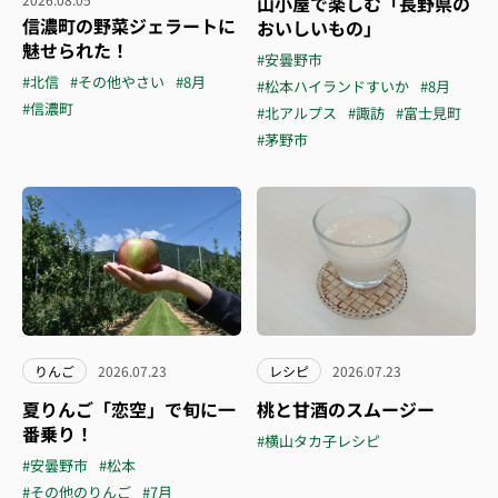
山小屋で楽しむ「長野県の
信濃町の野菜ジェラートに
おいしいもの」
魅せられた！
#安曇野市
#北信
#その他やさい
#8月
#松本ハイランドすいか
#8月
#信濃町
#北アルプス
#諏訪
#富士見町
#茅野市
りんご
2026.07.23
レシピ
2026.07.23
夏りんご「恋空」で旬に一
桃と甘酒のスムージー
番乗り！
#横山タカ子レシピ
#安曇野市
#松本
#その他のりんご
#7月