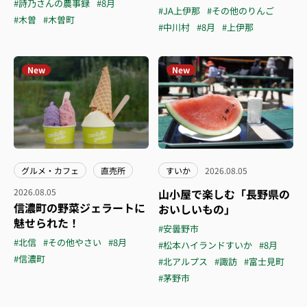
#詩乃さんの農事録
#8月
#JA上伊那
#その他のりんご
#木曽
#木曽町
#中川村
#8月
#上伊那
New
New
グルメ・カフェ
直売所
すいか
2026.08.05
2026.08.05
山小屋で楽しむ「長野県の
信濃町の野菜ジェラートに
おいしいもの」
魅せられた！
#安曇野市
#北信
#その他やさい
#8月
#松本ハイランドすいか
#8月
#信濃町
#北アルプス
#諏訪
#富士見町
#茅野市