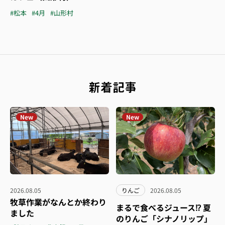
#松本
#4月
#山形村
新着記事
New
New
2026.08.05
りんご
2026.08.05
牧草作業がなんとか終わり
まるで食べるジュース⁉︎ 夏
ました
のりんご「シナノリップ」