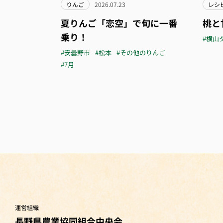
りんご
2026.07.23
レシ
夏りんご「恋空」で旬に一番
桃と
乗り！
#横山
#安曇野市
#松本
#その他のりんご
#7月
運営組織
長野県農業協同組合中央会