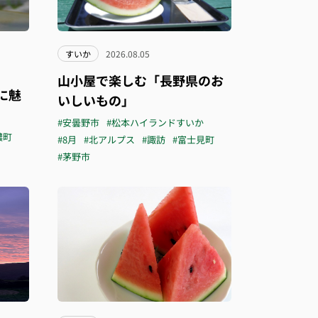
すいか
2026.08.05
山小屋で楽しむ「長野県のお
に魅
いしいもの」
#安曇野市
#松本ハイランドすいか
濃町
#8月
#北アルプス
#諏訪
#富士見町
#茅野市