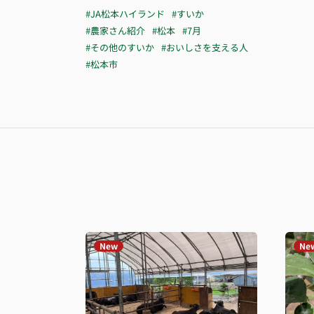
#JA松本ハイランド
#すいか
#農家さん紹介
#松本
#7月
#その他のすいか
#おいしさを支える人
#松本市
New
Ne