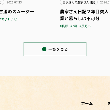
ピ
2026.07.23
宮沢さんの農家さん日記
2026.0
甘酒のスムージー
農家さん日記２年目突入
業と暮らしは不可分
タカ子レシピ
#長野
#7月
#長野市
一覧を見る
ホーム