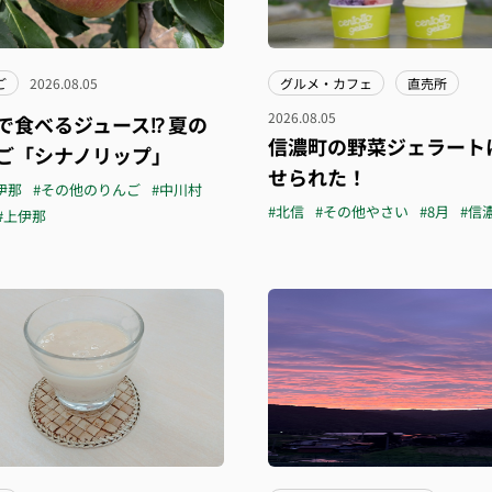
ご
2026.08.05
グルメ・カフェ
直売所
2026.08.05
で食べるジュース⁉︎ 夏の
信濃町の野菜ジェラート
ご「シナノリップ」
せられた！
伊那
#その他のりんご
#中川村
#北信
#その他やさい
#8月
#信
#上伊那