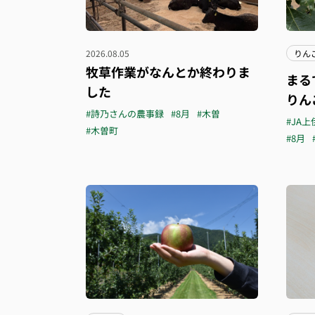
2026.08.05
りん
牧草作業がなんとか終わりま
まる
した
りん
#詩乃さんの農事録
#8月
#木曽
#JA上
#木曽町
#8月