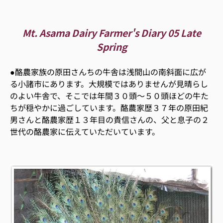
Mt. Asama Dairy Farmer's Diary 05 Late
Spring
●酪農家族の原田さんちの牛舎は浅間山の南斜面に広が
る小諸市にあります。大規模ではありませんが見晴らし
のよい牛舎で、そこでは年間３０頭〜５０頭ほどの牛た
ちが穏やかに過ごしています。酪農家歴３７年の原田紀
男さんと酪農家歴１３年目の貴信さんの、父と息子の２
世代の酪農家に伝えていただいています。