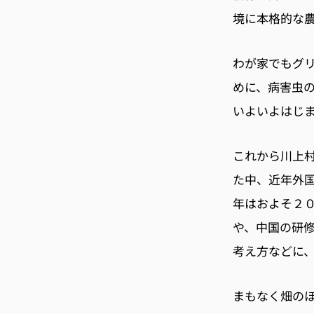
境に本格的な
わが家でもグ
めに、病害虫
いよいよはじ
これから川上
た中、近年外
年はおよそ２
や、中国の研
考え方などに
まもなく畑の