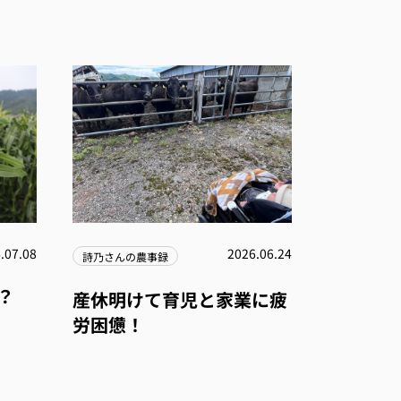
.07.08
2026.06.24
詩乃さんの農事録
？
産休明けて育児と家業に疲
労困憊！