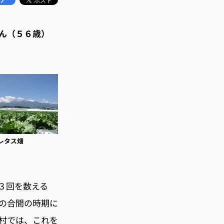
ん（５６歳）
レタス畑
３回を数える
の合間の時期に
村では、これを