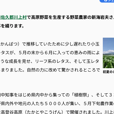
南佐久郡川上村
で高原野菜を生産する野菜農家の新海岩夫さ
事を綴ります。
（かんばつ）で推移していたために少し遅れたり小玉
レタスが、５月の末から６月に入っての恵みの雨によ
ような成長を見せ、リーフ系のレタス、そして玉レタ
じまりました。自然の力に改めて驚かされるところで
初夏の
田中知事をはじめ県内中から集っての「植樹祭」、そして３
が県内外や地元の人たち５０００人が集い、５月下旬農作業
な高登谷高原（たかとやこうげん）で開催されました。川上