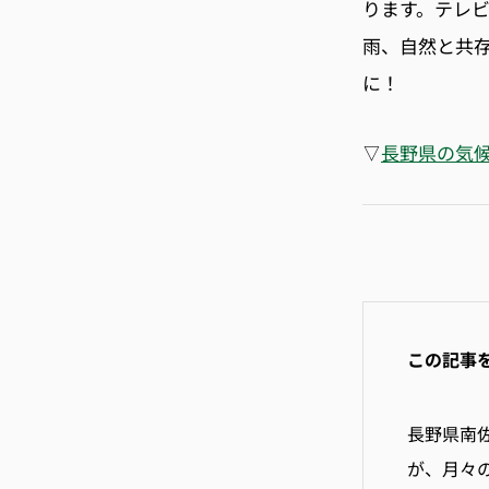
ります。テレ
雨、自然と共
に！
▽
長野県の気
この記事
長野県
南
が、月々