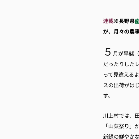
連載
※長野県
が、月々の農
５
月が旱魃
だったりした
って見違える
スの出荷がは
す。
川上村では、
「山菜祭り」
新緑の鮮やか