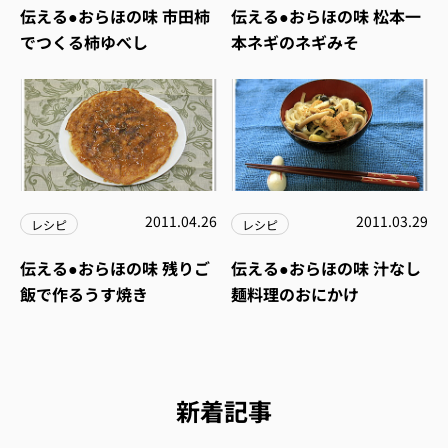
伝える●おらほの味 市田柿
伝える●おらほの味 松本一
でつくる柿ゆべし
本ネギのネギみそ
2011.04.26
2011.03.29
レシピ
レシピ
伝える●おらほの味 残りご
伝える●おらほの味 汁なし
飯で作るうす焼き
麺料理のおにかけ
新着記事