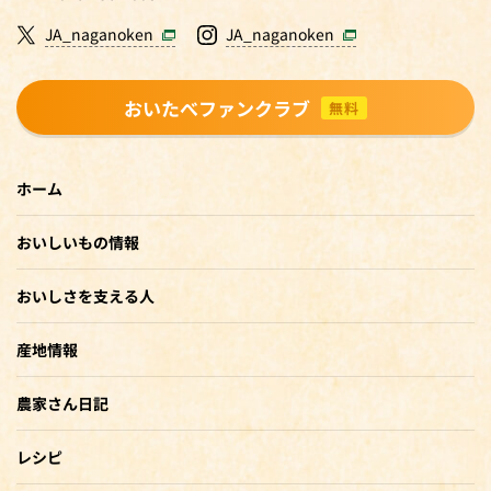
JA_naganoken
JA_naganoken
おいたべファンクラブ
無料
ホーム
おいしいもの情報
おいしさを支える人
産地情報
農家さん日記
レシピ