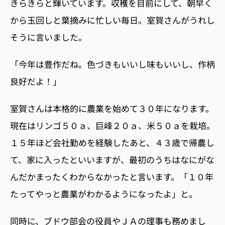
きらきらと輝いています。収穫を目前にして、朝早く
から玉回しと葉摘みに忙しい毎日。室賀さんがうれし
そうに言いました。
「今年は豊作だね。色づきもいいし味もいいし、作柄
良好だよ！」
室賀さんは本格的に農業を始めて３０年になります。
現在はリンゴ５０ａ、巨峰２０ａ、米５０ａを栽培。
１５年ほど会社勤めを経験したあと、４３歳で帰農し
て、家に入ったといいますが、最初のうちはなにがな
んだかまったくわからなかったと言います。「１０年
たってやっと農業がわかるようになったよ」と。
同時に、ブドウ部会の役員やＪＡの理事も務めまし