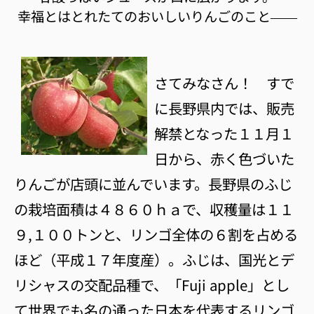
幸福とはとれたてのおいしいりんごのこと――
さてみなさん！ すで
に長野県内では、販売
解禁となった１１月１
日から、赤く色づいた
りんごが店頭に並んでいます。長野県のふじ
の栽培面積は４８６０ｈａで、収穫量は１１
９,１００トンと、リンゴ全体の６割を占める
ほど（平成１７年度産）。ふじは、国光とデ
リシャスの交配品種で、「Fuji apple」とし
て世界でも名の通った日本を代表するリンゴ