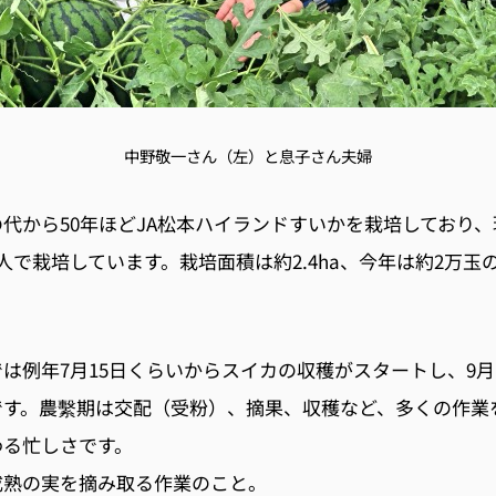
中野敬一さん（左）と息子さん夫婦
代から50年ほどJA松本ハイランドすいかを栽培しており
人で栽培しています。栽培面積は約2.4ha、今年は約2万玉
は例年7月15日くらいからスイカの収穫がスタートし、9
です。農繫期は交配（受粉）、摘果、収穫など、多くの作業
わる忙しさです。
成熟の実を摘み取る作業のこと。