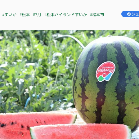
#すいか
#松本
#7月
#松本ハイランドすいか
#松本市