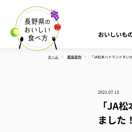
おいしいも
ホーム
農畜産物
「JA松本ハイランドすい
2021.07.13
「JA
ました