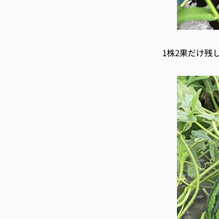
1株2果だけ残