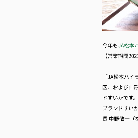
今年も
JA松本
【営業期間202
「JA松本ハイ
区、および山
ドすいかです
ブランドすいか
長 中野敬一（