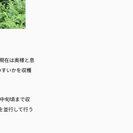
、現在は奥様と息
のすいかを収穫
月中旬頃まで収
を並行して行う