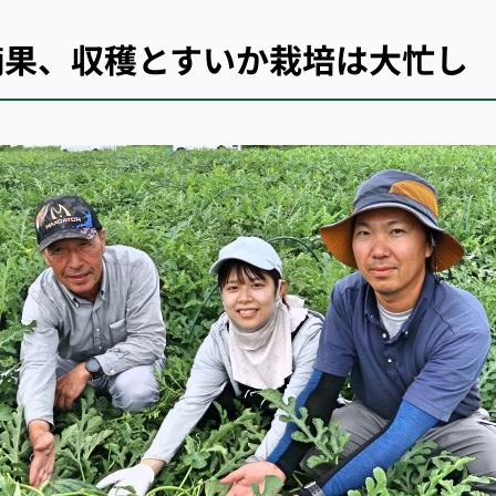
摘果、収穫とすいか栽培は大忙し