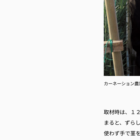
カーネーション農
取材時は、１
まると、ずら
使わず手で茎