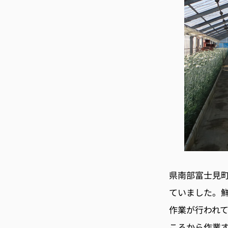
県南部富士見
ていました。
作業が行われ
ころから作業