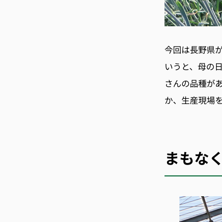
今回は長野県
いうと、母の
さんの品種が
か、生産現場
まもな