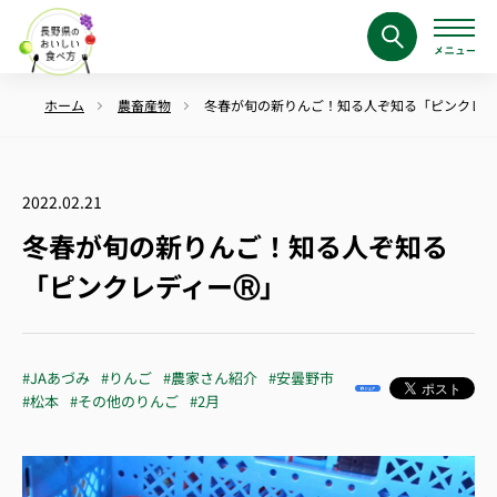
ホーム
農畜産物
冬春が旬の新りんご！知る人ぞ知る「ピンクレデ
2022.02.21
冬春が旬の新りんご！知る人ぞ知る
「ピンクレディーⓇ」
#JAあづみ
#りんご
#農家さん紹介
#安曇野市
#松本
#その他のりんご
#2月