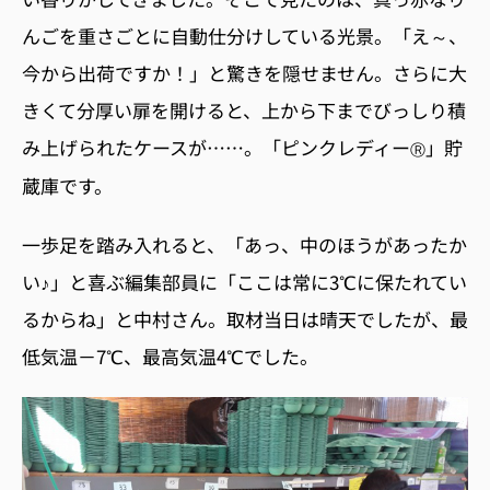
んごを重さごとに自動仕分けしている光景。「え～、
今から出荷ですか！」と驚きを隠せません。さらに大
きくて分厚い扉を開けると、上から下までびっしり積
み上げられたケースが……。「ピンクレディー
」貯
Ⓡ
蔵庫です。
一歩足を踏み入れると、「あっ、中のほうがあったか
い♪」と喜ぶ編集部員に「ここは常に3℃に保たれてい
るからね」と中村さん。取材当日は晴天でしたが、最
低気温－7℃、最高気温4℃でした。