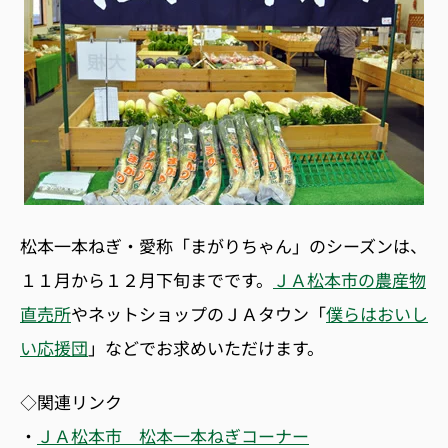
松本一本ねぎ・愛称「まがりちゃん」のシーズンは、
１１月から１２月下旬までです。
ＪＡ松本市の農産物
直売所
やネットショップのＪＡタウン「
僕らはおいし
い応援団
」などでお求めいただけます。
◇関連リンク
・
ＪＡ松本市 松本一本ねぎコーナー