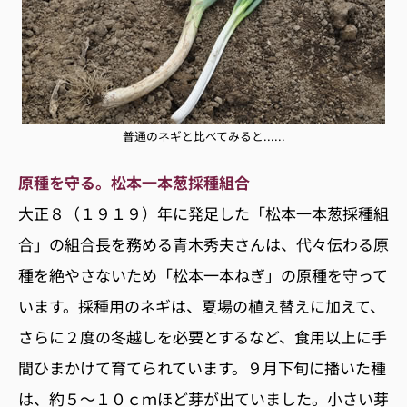
普通のネギと比べてみると......
原種を守る。松本一本葱採種組合
大正８（１９１９）年に発足した「松本一本葱採種組
合」の組合長を務める青木秀夫さんは、代々伝わる原
種を絶やさないため「松本一本ねぎ」の原種を守って
います。採種用のネギは、夏場の植え替えに加えて、
さらに２度の冬越しを必要とするなど、食用以上に手
間ひまかけて育てられています。９月下旬に播いた種
は、約５〜１０ｃｍほど芽が出ていました。小さい芽