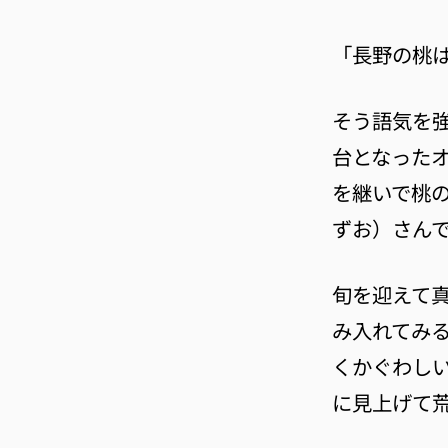
「長野の桃
そう語気を
台となった
を継いで桃
ずお）さん
旬を迎えて
み入れてみ
くかぐわし
に見上げて