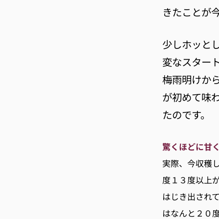
きたことが
少しホッと
変なスター
梅雨明けか
が初めて味
たのです。
驚くほどに甘
実際、今収穫し
度１３度以上
はじき出されて
はなんと２０