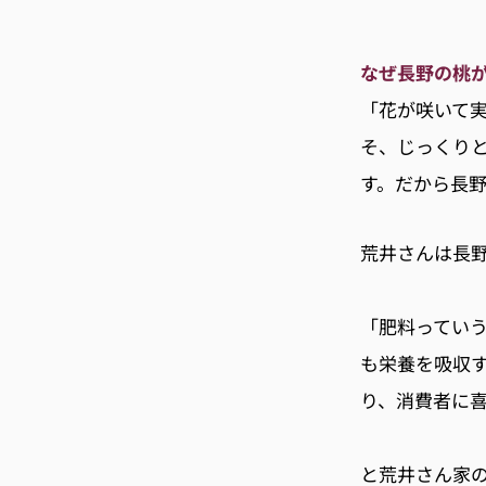
なぜ長野の桃
「花が咲いて
そ、じっくり
す。だから長
荒井さんは長
「肥料ってい
も栄養を吸収
り、消費者に
と荒井さん家