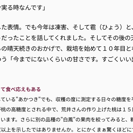
今実る時なんです」
した表情。でも今年は凍害、そして雹（ひょう）と
トだったことを話してくれました。そしてその後の
らの晴天続きのおかげで、栽培を始めて１０年目と
わう「今までにないくらいの甘さです。すごくいい
くて食べ応えもある
ている"あかつき"でも、収穫の度に測定する日々の糖度を
が桃の高糖度とされる中で、荒井さんの作り上げた桃は１５
います。さらに別の品種の"白鳳"の果肉を絞ってみると、
度以上を示したではありませんか。とにかくまぁ驚くほどに