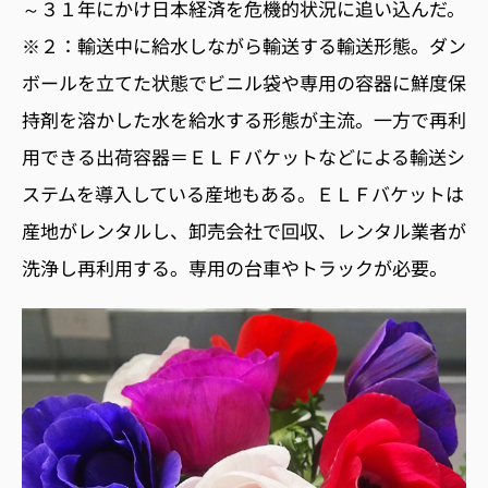
～３１年にかけ日本経済を危機的状況に追い込んだ。
※２：輸送中に給水しながら輸送する輸送形態。ダン
ボールを立てた状態でビニル袋や専用の容器に鮮度保
持剤を溶かした水を給水する形態が主流。一方で再利
用できる出荷容器＝ＥＬＦバケットなどによる輸送シ
ステムを導入している産地もある。ＥＬＦバケットは
産地がレンタルし、卸売会社で回収、レンタル業者が
洗浄し再利用する。専用の台車やトラックが必要。