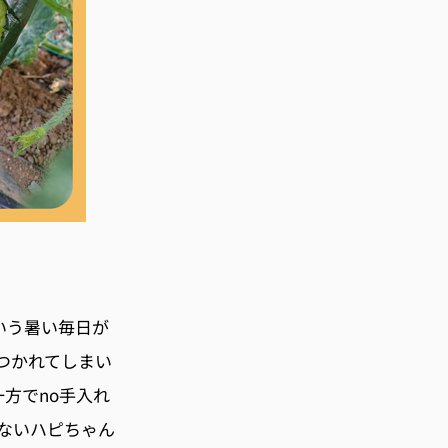
いう暑い毎日が
つかれてしまい
一方でno手入れ
ないハピちゃん