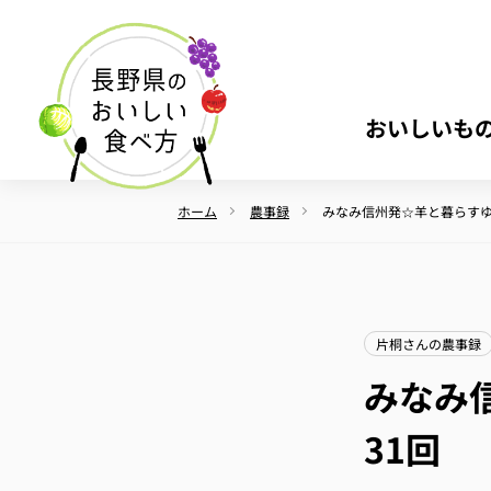
おいしいも
ホーム
農事録
みなみ信州発☆羊と暮らすゆ
片桐さんの農事録
みなみ
31回