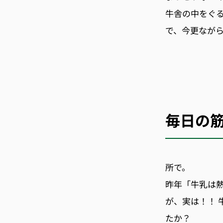
牛舎の中をぐる
で、今更ながらた
毎日の
所で。
昨年「牛乳は
が、実は！！
たか？