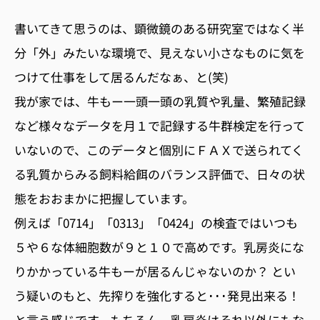
書いてきて思うのは、顕微鏡のある研究室ではなく半
分「外」みたいな環境で、見えない小さなものに気を
つけて仕事をして居るんだなぁ、と(笑)
我が家では、牛もー一頭一頭の乳質や乳量、繁殖記録
など様々なデータを月１で記録する牛群検定を行って
いないので、このデータと個別にＦＡＸで送られてく
る乳質からみる飼料給餌のバランス評価で、日々の状
態をおおまかに把握しています。
例えば「0714」「0313」「0424」の検査ではいつも
５や６な体細胞数が９と１０で高めです。乳房炎にな
りかかっている牛もーが居るんじゃないのか？ とい
う疑いのもと、先搾りを強化すると･･･発見出来る！
と言う感じです。もちろん、乳房炎はそれ以外にもな