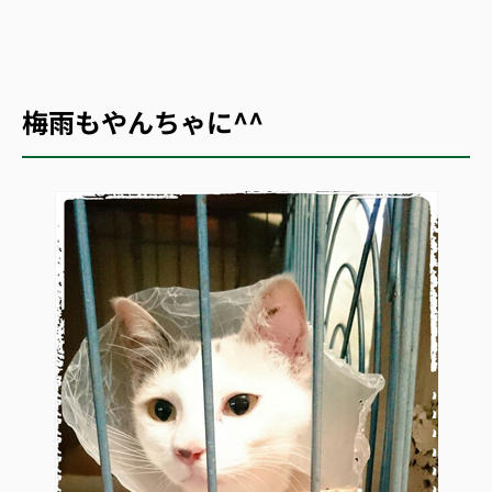
梅雨もやんちゃに^^