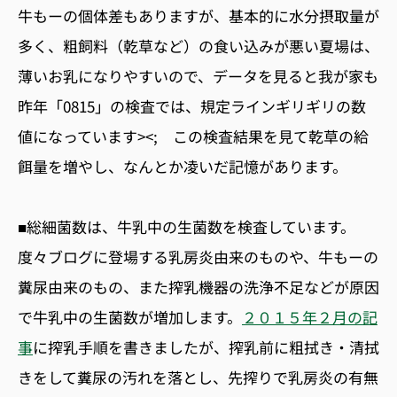
牛もーの個体差もありますが、基本的に水分摂取量が
多く、粗飼料（乾草など）の食い込みが悪い夏場は、
薄いお乳になりやすいので、データを見ると我が家も
昨年「0815」の検査では、規定ラインギリギリの数
値になっています><; この検査結果を見て乾草の給
餌量を増やし、なんとか凌いだ記憶があります。
■総細菌数は、牛乳中の生菌数を検査しています。
度々ブログに登場する乳房炎由来のものや、牛もーの
糞尿由来のもの、また搾乳機器の洗浄不足などが原因
で牛乳中の生菌数が増加します。
２０１５年２月の記
事
に搾乳手順を書きましたが、搾乳前に粗拭き・清拭
きをして糞尿の汚れを落とし、先搾りで乳房炎の有無