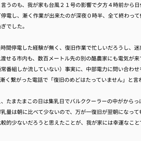
と言うのも、我が家も台風２１号の影響で夕方４時前から日
ど停電し、漸く作業が出来たのが深夜０時半、全て終わって
過ぎでした。
長時間停電した経験が無く、復旧作業で忙しいだろうし、迷
見渡せる市内も、数百メートル先の別の酪農家にも電気が来
通常番組しか流していない）事実に、中部電力に問い合わせ
、漸く繋がった電話で「復旧のめどはたっていません」と言
え、たまたまこの日は集乳日でバルククーラーの中がからっ
搾乳量は朝に比べて少ないので、万が一復旧が翌朝になって
比較的少ないだろうと思えたことが、我が家には幸運なこと