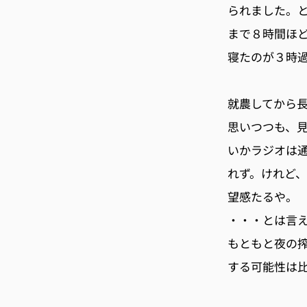
られました。
まで８時間ほ
寝たのが３時
就農してから
思いつつも、
いかラジオは
れず。けれど
望感たるや。
・・・とは言
もともと夜の
する可能性は