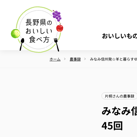
おいしいも
ホーム
農事録
みなみ信州発☆羊と暮らすゆ
片桐さんの農事録
みなみ
45回