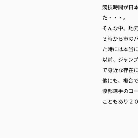
競技時間が日
た・・・。
そんな中、地
３時から市の
た時には本当
以前、ジャン
で身近な存在
他にも、複合
渡部選手のコ
こともあり２