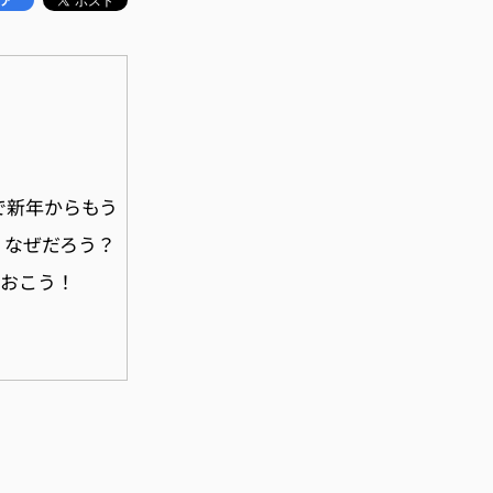
で新年からもう
。なぜだろう？
ておこう！