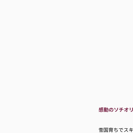
感動のソチオ
国育ちでス
雪