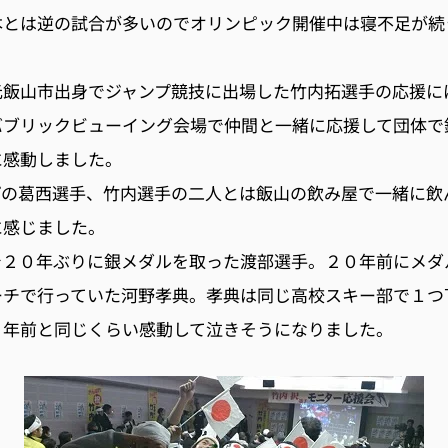
本とは逆の試合が多いのでオリンピック開催中は寝不足が続
元飯山市出身でジャンプ競技に出場した竹内拓選手の応援に
バブリックビューイング会場で仲間と一緒に応援して団体で
に感動しました。
プの葛西選手、竹内選手の二人とは飯山の飲み屋で一緒に飲
に感じました。
で２０年ぶりに銀メダルを取った渡部選手。２０年前にメダ
ーチで行っていた河野孝典。孝典は同じ高校スキー部で１つ
０年前と同じくらい感動して泣きそうになりました。