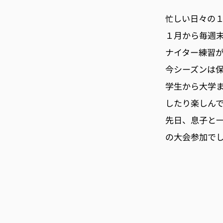
しい日々の
忙
１月から毎週
ナイター練習
今シーズンは
学生から大学
したり楽しん
先日、息子と
の大会参加で