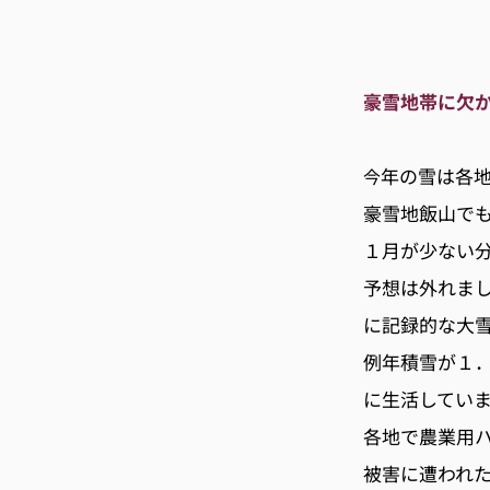
豪雪地帯に欠
年の雪は各
今
豪雪地飯山で
１月が少ない
予想は外れま
に記録的な大
例年積雪が１
に生活してい
各地で農業用
被害に遭われ