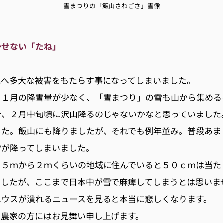
雪まつりの「飯山さわごさ」雪像
かせない「たね」
地へ多大な被害をもたらす事になってしまいました。
も１月の降雪量が少なく、「雪まつり」の雪も山から集める
分、２月中旬頃に沢山降るのじゃないかなと思っていました
した。飯山にも降りましたが、それでも例年並み。普段あま
雪が降ってしまいました。
．５ｍから２ｍくらいの地域に住んでいると５０ｃｍは当た
ましたが、ここまで日本中が雪で麻痺してしまうとは思いま
ハウスが潰れるニュースを見ると本当に悲しくなります。
た農家の方にはお見舞い申し上げます。