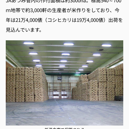
JAあづみ管内の作付面積は約3000ha。標高540～700
ｍ地帯で約3,000軒の生産者が米作りをしており、今
年は21万4,000俵（コシヒカリは19万4,000俵）出荷を
見込んでいます。