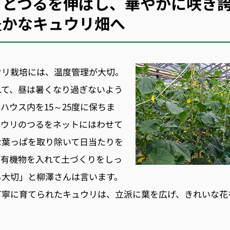
きとつるを伸ばし、華やかに咲き
豊かなキュウリ畑へ
ウリ栽培には、温度管理が大切。
れて、昼は暑くなり過ぎないよう
ハウス内を15～25度に保ちま
ュウリのつるをネットにはわせて
な葉っぱを取り除いて日当たりを
「有機物を入れて土づくりをしっ
も大切」と柳澤さんは言います。
丁寧に育てられたキュウリは、立派に葉を広げ、きれいな花