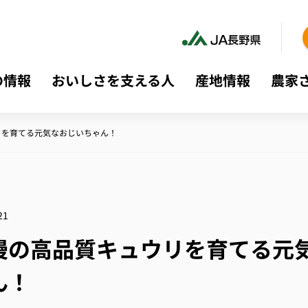
の情報
おいしさを支える人
産地情報
農家
リを育てる元気なおじいちゃん！
21
慢の高品質キュウリを育てる元
ん！