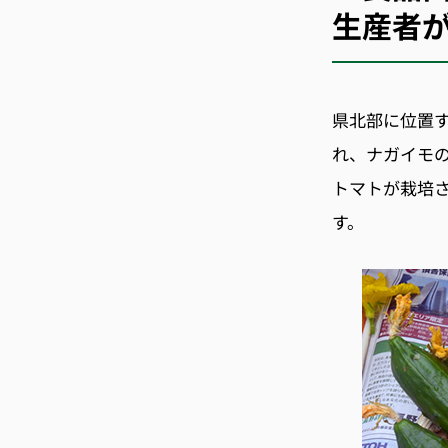
生産者
県北部に位置
れ、ナガイモ
トマトが栽培
す。