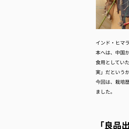
インド・ヒマ
本へは、中国
食用としてい
実」だという
今回は、栽培歴
ました。
「良品