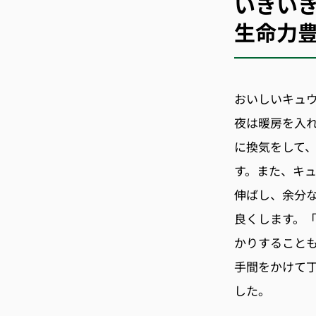
いきい
生命力
おいしいキュ
夜は暖房を入
に換気をして、
す。また、キ
伸ばし、余分
良くします。
かりすること
手間をかけて
した。