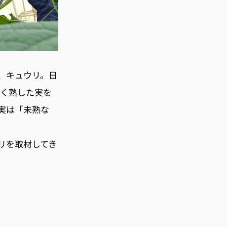
、キュウリ。日
色く熟した実を
実は「未熟な
リを取材してき