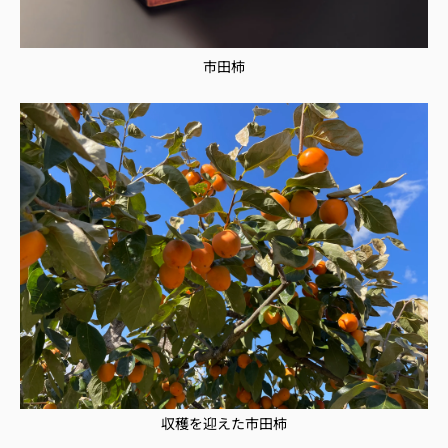
市田柿
収穫を迎えた市田柿