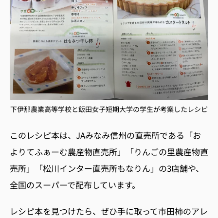
下伊那農業高等学校と飯田女子短期大学の学生が考案したレシピ
このレシピ本は、JAみなみ信州の直売所である「お
よりてふぁーむ農産物直売所」「りんごの里農産物直
売所」「松川インター直売所もなりん」の
3
店舗
や、
全国のスーパー
で配布
しています。
レシピ本を見つけたら、ぜひ手に取って市田柿のアレ