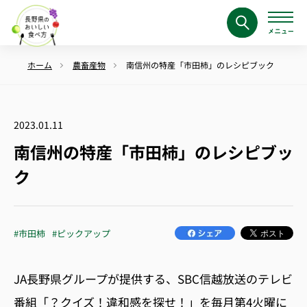
ホーム
農畜産物
南信州の特産「市田柿」のレシピブック
2023.01.11
南信州の特産「市田柿」のレシピブッ
ク
#市田柿
#ピックアップ
JA長野県グループが提供する、
SBC
信越放送のテレビ
番組「？クイズ！違和感を探せ！」を毎月第
4
火曜に