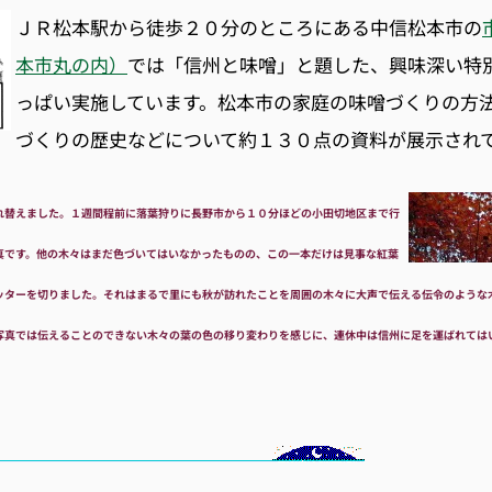
ＪＲ松本駅から徒歩２０分のところにある中信松本市の
本市丸の内）
では「信州と味噌」と題した、興味深い特
っぱい実施しています。松本市の家庭の味噌づくりの方
づくりの歴史などについて約１３０点の資料が展示され
れ替えました。
１週間程前に落葉狩りに長野市から１０分ほどの小田切地区まで行
真です。他の木々はまだ色づいてはいなかったものの、この一本だけは見事な紅葉
ッターを切りました。それはまるで里にも秋が訪れたことを周囲の木々に大声で伝える伝令のような
写真では伝えることのできない木々の葉の色の移り変わりを感じに、連休中は信州に足を運ばれては