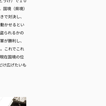
とうげ）で１０
。
国境（県境）
引きで対決し、
に動かせるとい
盗られるかの
州軍が勝利し、
た。これでこれ
現在国境の位
だけ広げたいも