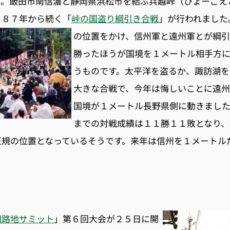
す。飯田市南信濃と静岡県浜松市を結ぶ兵越峠（ひょーごえ
９８７年から続く「
峠の国盗り綱引き合戦
」が行われました
の位置をかけ、信州軍と遠州軍とが綱
勝ったほうが国境を１メートル相手方
うものです。太平洋を盗るか、諏訪湖を
大きな合戦で、今年は悔しいことに遠
国境が１メートル長野県側に動きまし
までの対戦成績は１１勝１１敗となり、
正規の位置となっているそうです。来年は信州を１メートル
国路地サミット
」第６回大会が２５日に開