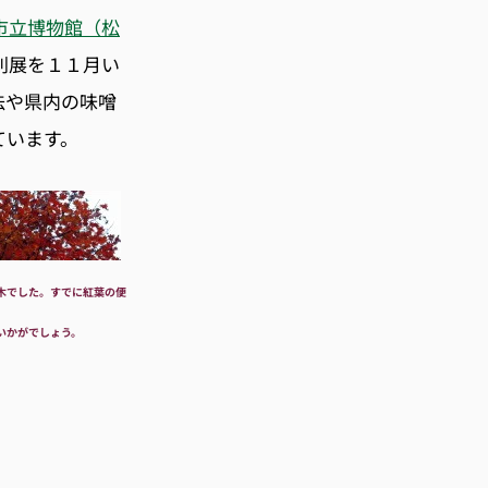
市立博物館（松
別展を１１月い
法や県内の味噌
ています。
木でした。すでに紅葉の便
いかがでしょう。