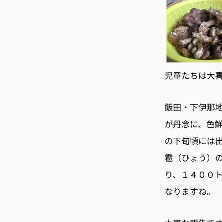
児童たちは大
飯田・下伊那
が丹念に、色
の下旬頃には
雹（ひょう）
り、１４００
なりますね。