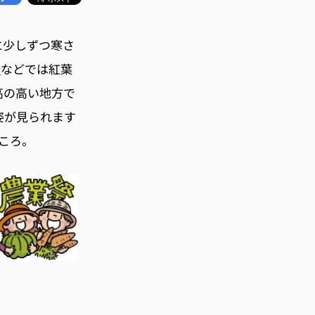
に少しずつ寒さ
原
などでは紅葉
高の高い地方で
姿が見られます
ころ。