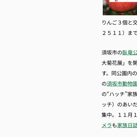
りんご３個と交
２５１１）ま
須坂市の
臥竜
大菊花展」を
す。同公園内
の
須坂市動物
の“ハッチ”家
ッチ）のあい
集中。１１月
メラ
も
家族日