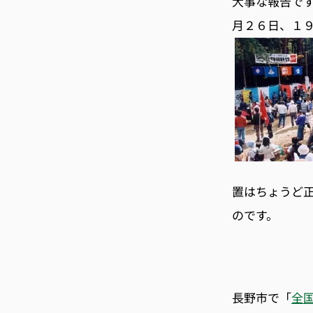
大事な報告で
月２６日、１
置はちょうど
のです。
長野市で「
全