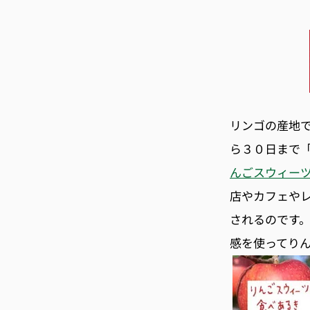
リンゴの産地
ら３０日まで
んごスウィー
店やカフェや
されるのです
感を使ってり