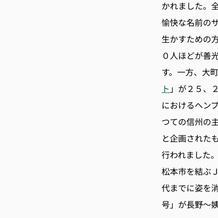
かれました。
愉快な名前の
生かすための
０人ほどが善
す。一方、大
ト
」が２５、
におけるヘン
つての信州の
と企画された
行われました
松本市を結ぶ
代までに姿を
号」が長野〜