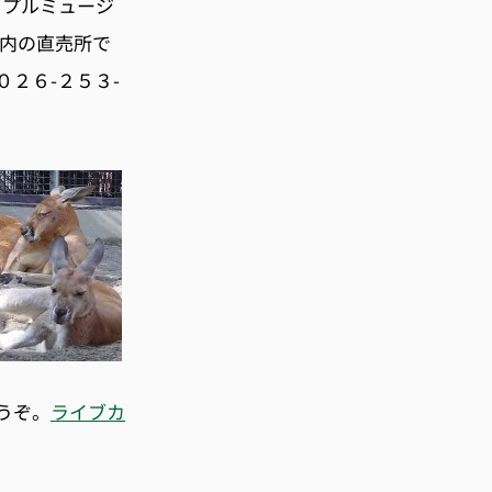
ップルミュージ
内の直売所で
２６-２５３-
うぞ。
ライブカ