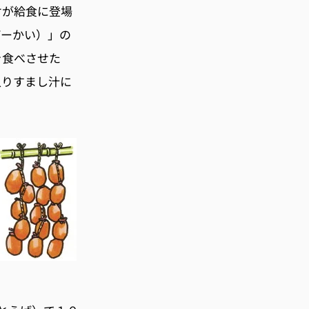
ケが給食に登場
ぼーかい）」の
を食べさせた
入りすまし汁に