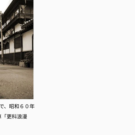
で、昭和６０年
車「更科浪漫