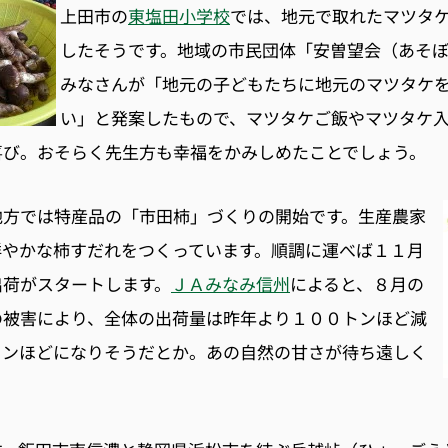
上田市の
東塩田小学校
では、地元で取れたマツタ
したそうです。地域の市民団体「安曽望会（あそ
みなさんが「地元の子どもたちに地元のマツタケ
い」と発案したもので、マツタケご飯やマツタケ
喜び。おそらく先生方も幸福をかみしめたことでしょう。
地方では特産品の「市田柿」づくりの開始です。生産農家
鮮やかな柿すだれをつくっています。順調に運べば１１月
出荷がスタートします。
ＪＡみなみ信州
によると、８月の
の被害により、全体の出荷量は昨年より１００トンほど減
トンほどになりそうだとか。あの自然の甘さが待ち遠しく