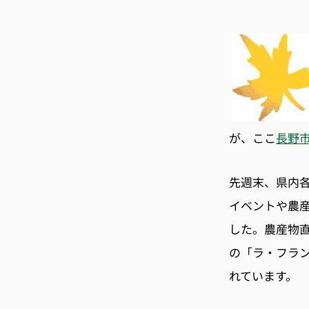
が、ここ
長野
先週末、県内
イベントや農
した。農産物
の「ラ・フラ
れています。