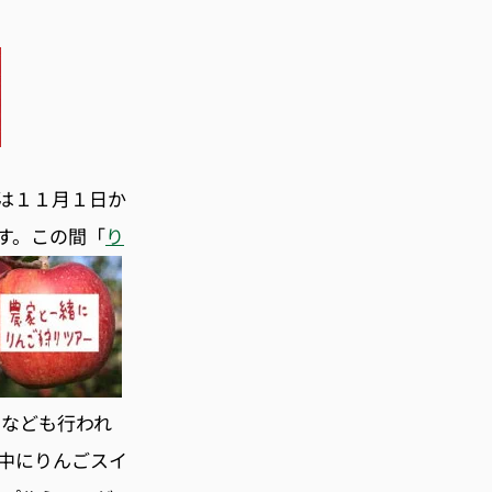
は１１月１日か
す。
この間「
り
トなども行われ
中にりんごスイ