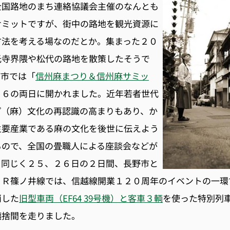
全国路地のまち連絡協議会主催のなんとも
サミットですが、街中の路地を観光資源に
方法を考える場なのだとか。集まった２０
光寺界隈や松代の路地を散策したそうで
町市では「
信州麻まつり＆信州麻サミッ
２６の両日に開かれました。近年若者世代
プ（麻）文化の再認識の高まりもあり、か
主要産業である麻の文化を後世に伝えよう
もので、全国の畳職人による座談会などが
。同じく２５、２６日の２日間、長野市と
ＪＲ篠ノ井線では、信越線開業１２０周年のイベントの一環
消した
旧型車両（EF64 39号機）と客車３輌
を使った特別列
姨捨間を走りました。