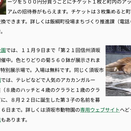
ーツを５００円分買うごとにチケット１枚と町内のア
アムの招待券がもらえます。チケットは３枚集めると町
換できます。詳しくは飯綱町役場まちづくり推進課（電話０
で。
公園
では、１１月９日まで「第２１回信州須坂
開催中。色とりどりの菊５６０鉢が展示されま
の特別展示場で。入場は無料です。同じく須坂市
園
では、テレビなどで人気のアカカンガルー
族（８歳のハッチと４歳のクララと１歳のクラ
だに、８月２２日に誕生した第３子の名前を募
１６日まで。詳しくは須坂市動物園の
専用ウェブサイト
へど
誌
もあります。