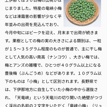
じまりました。特産の竜峡小梅
などは凍霜害の影響が少なく平
年並みの出荷を見込んでおり、
今月中旬にはピークを迎え、月末まで出荷が続きま
す。果樹としての梅の実の大きさによる類別は、一粒
が１５〜３５グラム程度のものが普通で、主に干し梅
として人気の高い南高（ナンコウ）、大きい梅では、
梅とアンズの雑種で、ひとつが４０グラム以上になる
豊後梅（ぶんごうめ）などがあります。１０グラム以
下のものは「小梅」として区別されます。長野県で
は、下伊那地方に自生していた小梅の中から選抜さ
れ、「天竜峡」という天竜川の切り開いた絶壁がつづ
く渓谷の名前の２文字をいただく「竜峡小梅」（リュ