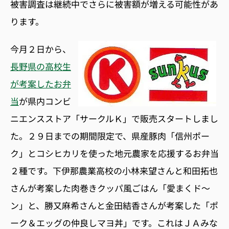
被害調査は継続中でさらに被害額が増える可能性があ
ります。
今月２日から、
長野県の高校生
が考案したお弁
当
が県内コンビ
ニエンスストア「サークルＫ」で販売スタートしまし
た。２９日までの期間限定で、県産豚肉「信州ポー
ク」とコシヒカリを使った地元農家を応援するお弁当
２種です。下伊那農業高校の小林来望さんと和田拓也
さんが考案した肉巻きクッパ風ごはん「愛まくド〜
ン」と、勝又麻希さんと金田結香さんが考案した「ポ
ーク＆エッグの仲良しマヨ丼」です。これはＪＡみな