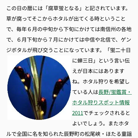
この日の暦には「腐草蛍となる」と記されています。
草が腐ってそこからホタルが出てくる時ということ
で、毎年６月の中旬から下旬にかけては南信州の各地
で、６月下旬から７月にかけては中信や北信で、ゲン
ジボタルが飛び交うことになっています。
「蛍二十日
に蝉三日」という言い伝
えが日本にはあります
ね。ホタル狩りを希望し
ている人は
長野/蛍鑑賞・
ホタル狩りスポット情報
2011
でチェックされると
よいでしょう。またホタ
ルで全国に名を知られた辰野町の松尾峡・ほたる童謡