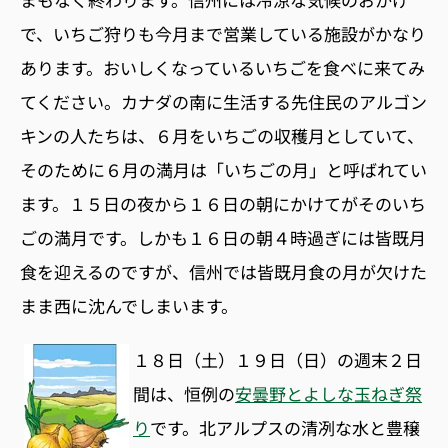
で、いちご狩りも今月まで営業している施設がかなり
あります。おいしくなっているいちごを食べに来てみ
てください。カナダの南に生活する先住民のアルゴン
キンの人たちは、６月をいちごの収穫月としていて、
そのために６月の満月は「いちごの月」と呼ばれてい
ます。１５日の夜から１６日の朝にかけてがそのいち
ごの満月です。しかも１６日の朝４時過ぎには皆既月
食を迎えるのですが、信州では皆既月食の月が欠けた
まま西に沈んでしまいます。
１８日（土）１９日（日）の週末２日
間は、恒例の
安曇野とよしな玉ねぎ祭
り
です。北アルプスの清冽な水と豊穣