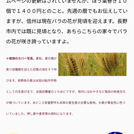
ムページの更新はされていませんが、ほう葉巻き１０
個で１４００円とのこと。先週の暦でもお伝えしてい
ますが、信州は現在バラの花が見頃を迎えます。長野
市内では既に見頃となり、あちらこちらの家々でバラ
の花が咲き誇っていますよ。
＊巻頭のカバー写真。
麦秋。麦の穂が
実り収穫期を迎えた初夏の頃をそう呼
びます。長野県の麦は水田の転作作物
としての生産が主で、全国収穫量の１％ほどですが、信州にはおやきなど独自の粉食文化
が根づいています。米どころ安曇野市も本県の麦生産の主要な産地。大麦が黄金色に色づ
いていました。押し麦や麦茶等の原料になります。