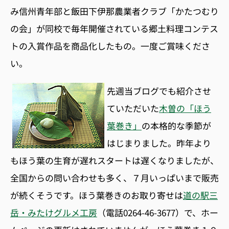
み信州青年部と飯田下伊那農業者クラブ「かたつむり
の会」が同校で毎年開催されている郷土料理コンテス
トの入賞作品を商品化したもの。一度ご賞味くださ
い。
先週当ブログでも紹介させ
ていただいた
木曽の「ほう
葉巻き」
の本格的な季節が
はじまりました。昨年より
もほう葉の生育が遅れスタートは遅くなりましたが、
全国からの問い合わせも多く、７月いっぱいまで販売
が続くそうです。ほう葉巻きのお取り寄せは
道の駅三
岳・みたけグルメ工房
（電話0264-46-3677）で、ホー