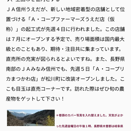
ＪＡ信州うえだが、新しい地域密着型の店舗として位
置づける「Ａ・コープファーマーズうえだ店（仮
称）」の起工式が先週４日に行われました。この店舗
は７月にオープンする予定で、売り場面積は国内最大
級とのこともあり、期待・注目共に集まっています。
直売所の充実が図られるとよいですね。また、長野県
南部のＪＡみなみ信州でも、先週５日「Ａ・コープリ
カまつかわ店」が松川町に改装オープンしました。こ
こも目玉は直売コーナーです。訪れた際はぜひ旬の農
産物をゲットして下さい！
＊巻頭のカバー写真を入れ替えました。天気がよか
った先週金曜日の午後１時、長野県木曽郡は岐阜県