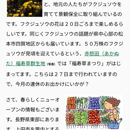
と、地元の人たちがフクジュソウを
育てて景観保全に取り組んでいるの
です。フクジュソウの花は２０日ごろまで楽しめるら
しいです。同じくフクジュソウの話題が県中心部の松
本市四賀地区からも届いています。５０万株のフクジ
ュソウが見頃を迎えているという、
赤怒田（あかぬ
た）福寿草群生地
では「福寿草まつり」がはじ
（写真）
まってます。こちらは２７日まで行われていますの
で、今月の連休のお出かけにいかが？
さて、春らしくニューオ
ープンの情報もございま
す。長野県東部にありま
す、上田市を管内とする