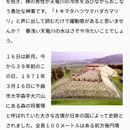
を担ぎ、裸の男性が天竜川の冷水を浴びながらおこな
う勇壮な神事です。「トキマタハツウマハダカマツ
リ」と声に出して読むだけで躍動感があると思いませ
んか？ 春浅い天竜川の水はさぞや冷たいことでしょ
う。
１６日は新月。今
から３９年前のこ
の日、１９７１年
３月１６日に千曲
市大字森字大穴山
にある森の将軍塚
と呼ばれていた大きな古墳が日本の国によって史跡と
されました。全長１００メートルはある前方後円墳