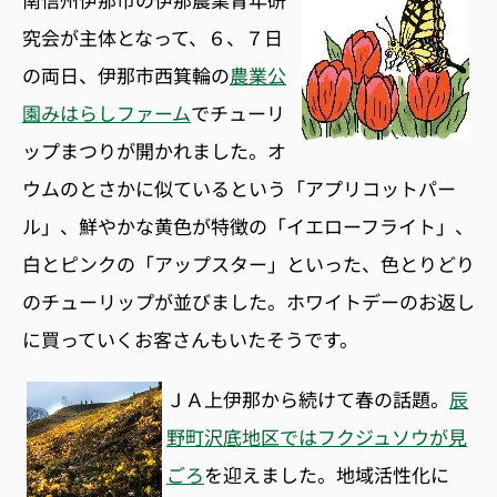
究会が主体となって、６、７日
の両日、伊那市西箕輪の
農業公
園みはらしファーム
でチューリ
ップまつりが開かれました。オ
ウムのとさかに似ているという「アプリコットパー
ル」、鮮やかな黄色が特徴の「イエローフライト」、
白とピンクの「アップスター」といった、色とりどり
のチューリップが並びました。ホワイトデーのお返し
に買っていくお客さんもいたそうです。
ＪＡ上伊那から続けて春の話題。
辰
野町沢底地区ではフクジュソウが見
ごろ
を迎えました。地域活性化に