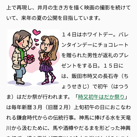
上で再現し、井月の生き方を描く映画の撮影を続けて
いて、来年の夏の公開を目指しています。
１４日はホワイトデー。バレ
ンタインデーにチョコレート
を贈られた男性が返礼のプレ
ゼントをする日。１５日に
は、飯田市時又の長石寺（ち
ょうせきじ）で初午（はつう
ま）はだか祭が行われます。「
時又初午はだか祭り
」
は毎年新暦３月（旧暦２月）上旬初午の日におこなわ
れる鎌倉時代からの伝統行事。神馬に捧げる水を天竜
川から汲むために、馬や酒樽やだるまを形どった神輿