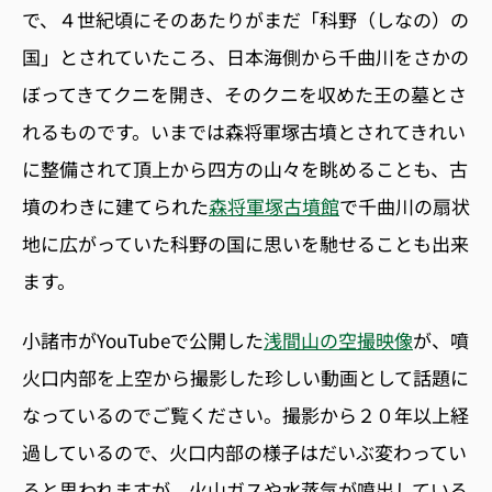
で、４世紀頃にそのあたりがまだ「科野（しなの）の
国」とされていたころ、日本海側から千曲川をさかの
ぼってきてクニを開き、そのクニを収めた王の墓とさ
れるものです。いまでは森将軍塚古墳とされてきれい
に整備されて頂上から四方の山々を眺めることも、古
墳のわきに建てられた
森将軍塚古墳館
で千曲川の扇状
地に広がっていた科野の国に思いを馳せることも出来
ます。
小諸市がYouTubeで公開した
浅間山の空撮映像
が、噴
火口内部を上空から撮影した珍しい動画として話題に
なっているのでご覧ください。撮影から２０年以上経
過しているので、火口内部の様子はだいぶ変わってい
ると思われますが、火山ガスや水蒸気が噴出している