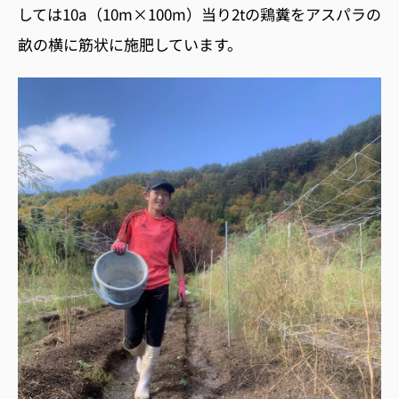
しては10a（10m×100m）当り2tの鶏糞をアスパラの
畝の横に筋状に施肥しています。