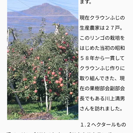
ます。
現在クラウンふじの
生産農家は２７戸。
このリンゴの栽培を
はじめた当初の昭和
５８年から一貫して
クラウンふじ作りに
取り組んできた、現
在の果樹部会副部会
長でもある川上満男
さんを訪れました。
１.２ヘクタールもの