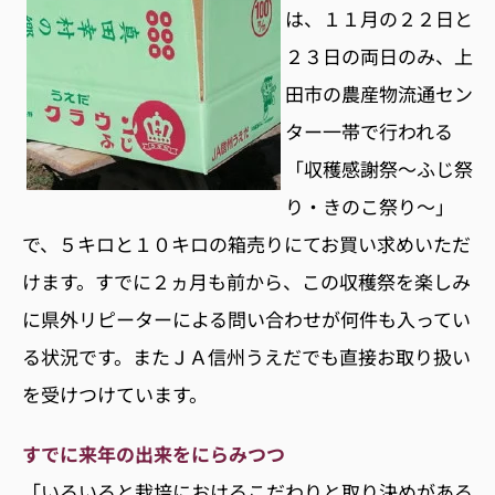
は、１１月の２２日と
２３日の両日のみ、上
田市の農産物流通セン
ター一帯で行われる
「収穫感謝祭〜ふじ祭
り・きのこ祭り〜」
で、５キロと１０キロの箱売りにてお買い求めいただ
けます。すでに２ヵ月も前から、この収穫祭を楽しみ
に県外リピーターによる問い合わせが何件も入ってい
る状況です。またＪＡ信州うえだでも直接お取り扱い
を受けつけています。
すでに来年の出来をにらみつつ
「いろいろと栽培におけるこだわりと取り決めがある